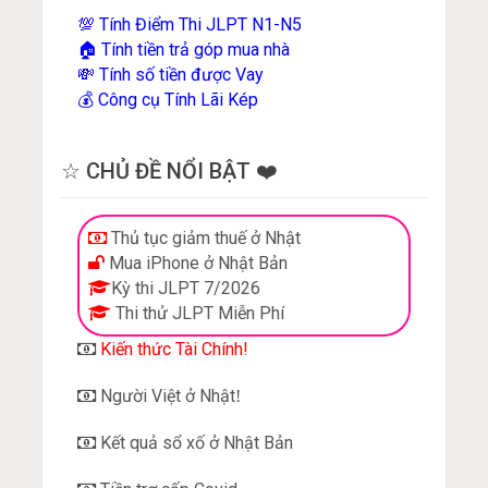
Tính Điểm Thi JLPT N1-N5
💯
Tính tiền trả góp mua nhà
🏠
Tính số tiền được Vay
💸
Công cụ Tính Lãi Kép
💰
☆ CHỦ ĐỀ NỔI BẬT ❤️
Thủ tục giảm thuế ở Nhật
Mua iPhone ở Nhật Bản
Kỳ thi JLPT 7/2026
Thi thử JLPT Miễn Phí
Kiến thức Tài Chính!
Người Việt ở Nhật
!
Kết quả sổ xố ở Nhật Bản