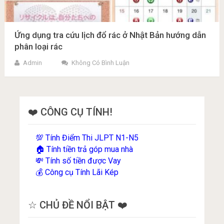
Ứng dụng tra cứu lịch đổ rác ở Nhật Bản hướng dẫn
phân loại rác
Admin
Không Có Bình Luận
❤️ CÔNG CỤ TÍNH!
Tính Điểm Thi JLPT N1-N5
💯
Tính tiền trả góp mua nhà
🏠
Tính số tiền được Vay
💸
Công cụ Tính Lãi Kép
💰
☆ CHỦ ĐỀ NỔI BẬT ❤️