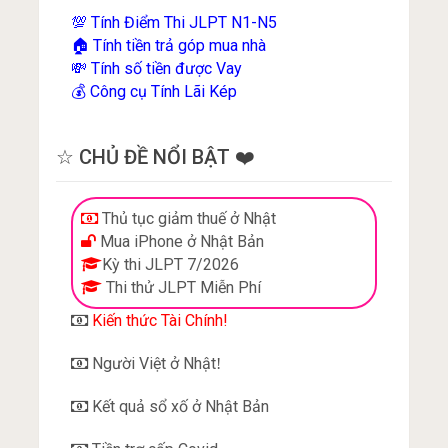
Tính Điểm Thi JLPT N1-N5
💯
Tính tiền trả góp mua nhà
🏠
Tính số tiền được Vay
💸
Công cụ Tính Lãi Kép
💰
☆ CHỦ ĐỀ NỔI BẬT ❤️
Thủ tục giảm thuế ở Nhật
Mua iPhone ở Nhật Bản
Kỳ thi JLPT 7/2026
Thi thử JLPT Miễn Phí
Kiến thức Tài Chính!
Người Việt ở Nhật
!
Kết quả sổ xố ở Nhật Bản