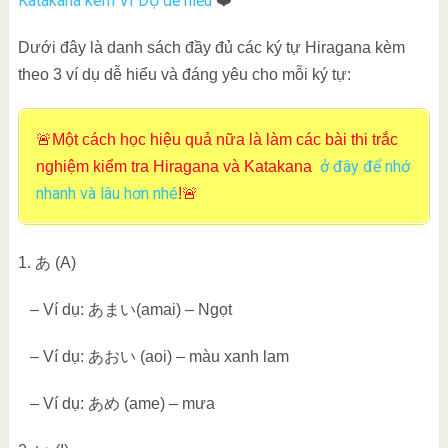
Katakana kèm VÍ DỤ dễ hiểu
❤️
Dưới đây là danh sách đầy đủ các ký tự Hiragana kèm
theo 3 ví dụ dễ hiểu và đáng yêu cho mỗi ký tự:
🚨Một cách học hiệu quả nữa là làm các bài thi trắc
ở đây để nhớ
nghiệm kiểm tra Hiragana và Katakana
nhanh và lâu hơn nhé
!🚨
1.
あ
(A)
– Ví dụ:
あ
まい
(amai) – Ngọt
– Ví dụ:
あおい
(aoi) – màu xanh lam
– Ví dụ:
あめ
(ame) – mưa