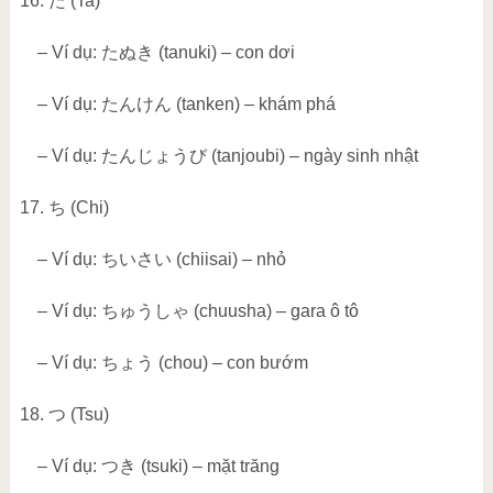
16.
た
(Ta)
– Ví dụ:
たぬき
(tanuki) – con dơi
– Ví dụ:
たんけん
(tanken) – khám phá
– Ví dụ:
たんじょうび
(tanjoubi) – ngày sinh nhật
17.
ち
(Chi)
– Ví dụ:
ちいさい
(chiisai) – nhỏ
– Ví dụ:
ちゅうしゃ
(chuusha) – gara ô tô
– Ví dụ:
ちょう
(chou) – con bướm
18.
つ
(Tsu)
– Ví dụ:
つき
(tsuki) – mặt trăng