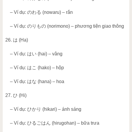
– Ví dụ:
のわる
(nowaru) – rắn
– Ví dụ:
のりもの
(norimono) – phương tiện giao thông
26.
は
(Ha)
– Ví dụ:
はい
(hai) – vâng
– Ví dụ:
はこ
(hako) – hộp
– Ví dụ:
はな
(hana) – hoa
27.
ひ
(Hi)
– Ví dụ:
ひかり
(hikari) – ánh sáng
– Ví dụ:
ひるごはん
(hirugohan) – bữa trưa