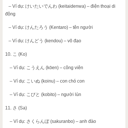
– Ví dụ:
けいたいでんわ
(keitaidenwa) – điện thoại di
động
– Ví dụ:
けんたろう
(Kentaro) – tên người
– Ví dụ:
けんどう
(kendou) – võ đạo
10.
こ
(Ko)
– Ví dụ:
こうえん
(kōen) – công viên
– Ví dụ:
こいぬ
(koinu) – con chó con
– Ví dụ:
こびと
(kobito) – người lùn
11.
さ
(Sa)
– Ví dụ:
さくらんぼ
(sakuranbo) – anh đào