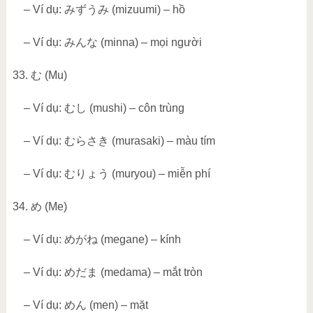
– Ví dụ:
みずうみ
(mizuumi) – hồ
– Ví dụ:
みんな
(minna) – mọi người
33.
む
(Mu)
– Ví dụ:
むし
(mushi) – côn trùng
– Ví dụ:
むらさき
(murasaki) – màu tím
– Ví dụ:
むりょう
(muryou) – miễn phí
34.
め
(Me)
– Ví dụ:
めがね
(megane) – kính
– Ví dụ:
めだま
(medama) – mắt tròn
– Ví dụ:
めん
(men) – mặt