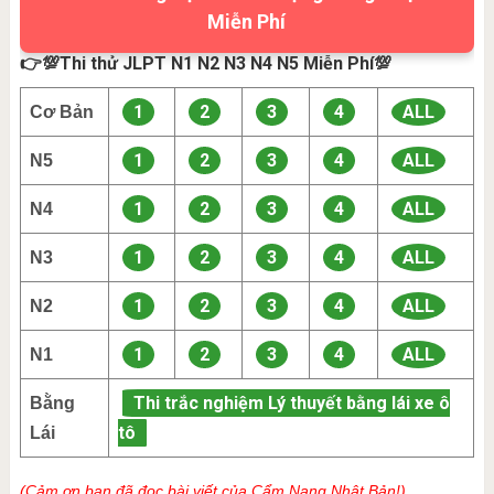
Miễn Phí
👉💯Thi thử JLPT N1 N2 N3 N4 N5 Miễn Phí💯
1
2
3
4
ALL
Cơ Bản
1
2
3
4
ALL
N5
1
2
3
4
ALL
N4
1
2
3
4
ALL
N3
1
2
3
4
ALL
N2
1
2
3
4
ALL
N1
Thi trắc nghiệm Lý thuyết bằng lái xe ô
Bằng
tô
Lái
(Cảm ơn bạn đã đọc bài viết của Cẩm Nang Nhật Bản!)