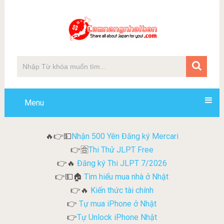
Menu
Nhận 500 Yên Đăng ký Mercari
🔥👉💵
Thi Thử JLPT Free
👉🈴
Đăng ký Thi JLPT 7/2026
👉🔥
Tìm hiểu mua nhà ở Nhật
👉💵🏠
Kiến thức tài chính
👉🔥
Tự mua iPhone ở Nhật
👉
Tự Unlock iPhone Nhật
👉