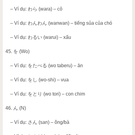
– Ví dụ:
わら
(wara) – cỏ
– Ví dụ:
わんわん
(wanwan) – tiếng sủa của chó
– Ví dụ:
わるい
(warui) – xấu
45.
を
(Wo)
– Ví dụ:
をたべる
(wo taberu) – ăn
– Ví dụ:
をし
(wo-shi) – vua
– Ví dụ:
をとり
(wo tori) – con chim
46.
ん
(N)
– Ví dụ:
さん
(san) – ông/bà