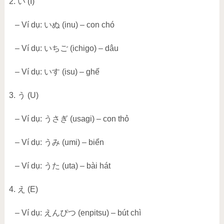
2.
い
(I)
– Ví dụ:
いぬ
(inu) – con chó
– Ví dụ:
いちご
(ichigo) – dâu
– Ví dụ:
いす
(isu) – ghế
3.
う
(U)
– Ví dụ:
うさぎ
(usagi) – con thỏ
– Ví dụ:
うみ
(umi) – biển
– Ví dụ:
うた
(uta) – bài hát
4.
え
(E)
– Ví dụ:
えんぴつ
(enpitsu) – bút chì