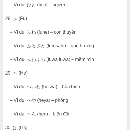
– Ví dụ:
ひと
(hito) – người
28.
ふ
(Fu)
– Ví dụ:
ふね
(fune) – con thuyền
– Ví dụ:
ふるさと
(furusato) – quê hương
– Ví dụ:
ふわふわ
(fuwa fuwa) – mềm mịn
29.
へ
(He)
– Ví dụ:
へいわ
(heiwa) – hòa bình
– Ví dụ:
へや
(heya) – phòng
– Ví dụ:
へん
(hen) – biến đổi
30.
ほ
(Ho)