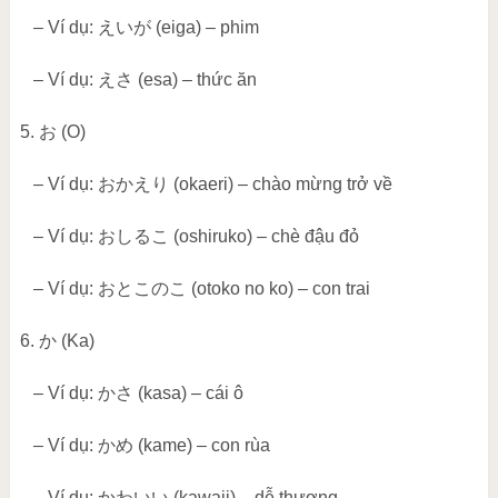
– Ví dụ:
えいが
(eiga) – phim
– Ví dụ:
えさ
(esa) – thức ăn
5.
お
(O)
– Ví dụ:
おかえり
(okaeri) – chào mừng trở về
– Ví dụ:
おしるこ
(oshiruko) – chè đậu đỏ
– Ví dụ:
おとこのこ
(otoko no ko) – con trai
6.
か
(Ka)
– Ví dụ:
かさ
(kasa) – cái ô
– Ví dụ:
かめ
(kame) – con rùa
– Ví dụ:
かわいい
(kawaii) – dễ thương