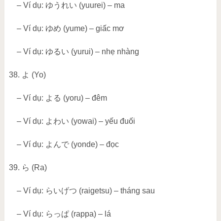
– Ví dụ:
ゆうれい
(yuurei) – ma
– Ví dụ:
ゆめ
(yume) – giấc mơ
– Ví dụ:
ゆるい
(yurui) – nhẹ nhàng
38.
よ
(Yo)
– Ví dụ:
よる
(yoru) – đêm
– Ví dụ:
よわい
(yowai) – yếu đuối
– Ví dụ:
よんで
(yonde) – đọc
39.
ら
(Ra)
– Ví dụ:
らいげつ
(raigetsu) – tháng sau
– Ví dụ:
らっぱ
(rappa) – lá