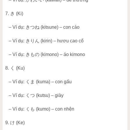
7.
き
(Ki)
– Ví dụ:
きつね
(kitsune) – con cáo
– Ví dụ:
きりん
(kirin) – hươu cao cổ
– Ví dụ:
きもの
(kimono) – áo kimono
8.
く
(Ku)
– Ví dụ:
くま
(kuma) – con gấu
– Ví dụ:
くつ
(kutsu) – giày
– Ví dụ:
くも
(kumo) – con nhện
9.
け
(Ke)