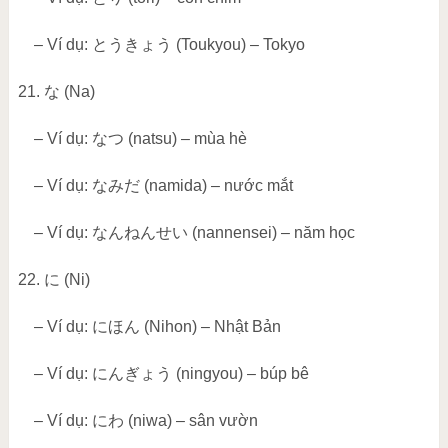
– Ví dụ:
とうきょう
(Toukyou) – Tokyo
21.
な
(Na)
– Ví dụ:
なつ
(natsu) – mùa hè
– Ví dụ:
なみだ
(namida) – nước mắt
– Ví dụ:
なんねんせい
(nannensei) – năm học
22.
に
(Ni)
– Ví dụ:
にほん
(Nihon) – Nhật Bản
– Ví dụ:
にんぎょう
(ningyou) – búp bê
– Ví dụ:
にわ
(niwa) – sân vườn