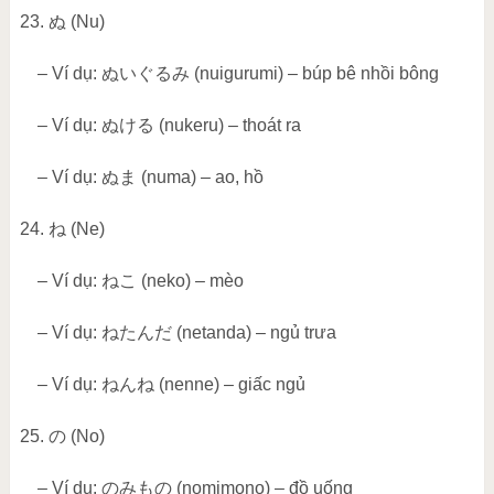
23.
ぬ
(Nu)
– Ví dụ:
ぬいぐるみ
(nuigurumi) – búp bê nhồi bông
– Ví dụ:
ぬける
(nukeru) – thoát ra
– Ví dụ:
ぬま
(numa) – ao, hồ
24.
ね
(Ne)
– Ví dụ:
ねこ
(neko) – mèo
– Ví dụ:
ねたんだ
(netanda) – ngủ trưa
– Ví dụ:
ねんね
(nenne) – giấc ngủ
25.
の
(No)
– Ví dụ:
のみもの
(nomimono) – đồ uống