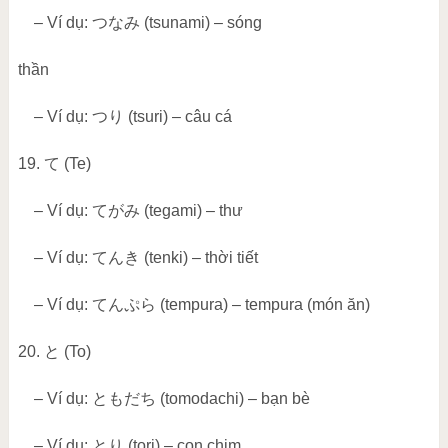
– Ví dụ:
つなみ
(tsunami) – sóng
thần
– Ví dụ:
つり
(tsuri) – câu cá
19.
て
(Te)
– Ví dụ:
てがみ
(tegami) – thư
– Ví dụ:
てんき
(tenki) – thời tiết
– Ví dụ:
てんぷら
(tempura) – tempura (món ăn)
20.
と
(To)
– Ví dụ:
ともだち
(tomodachi) – bạn bè
– Ví dụ:
とり
(tori) – con chim