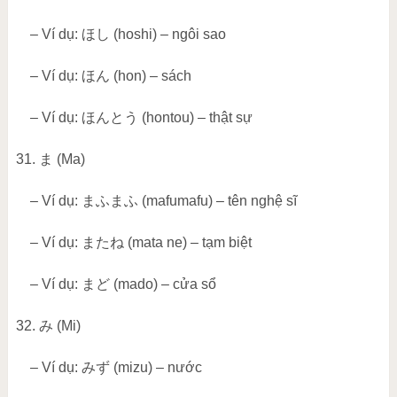
– Ví dụ:
ほし
(hoshi) – ngôi sao
– Ví dụ:
ほん
(hon) – sách
– Ví dụ:
ほんとう
(hontou) – thật sự
31.
ま
(Ma)
– Ví dụ:
まふまふ
(mafumafu) – tên nghệ sĩ
– Ví dụ:
またね
(mata ne) – tạm biệt
– Ví dụ:
まど
(mado) – cửa sổ
32.
み
(Mi)
– Ví dụ:
みず
(mizu) – nước