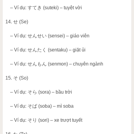
– Ví dụ:
すてき
(suteki) – tuyệt vời
14.
せ
(Se)
– Ví dụ:
せんせい
(sensei) – giáo viên
– Ví dụ:
せんたく
(sentaku) – giặt ủi
– Ví dụ:
せんもん
(senmon) – chuyên ngành
15.
そ
(So)
– Ví dụ:
そら
(sora) – bầu trời
– Ví dụ:
そば
(soba) – mì soba
– Ví dụ:
そり
(sori) – xe trượt tuyết