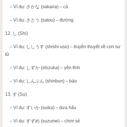
– Ví dụ:
さかな
(sakana) – cá
– Ví dụ:
さとう
(satou) – đường
12.
し
(Shi)
– Ví dụ:
ししうす
(shishi-uso) – truyền thuyết về con sư
tử
– Ví dụ:
しずか
(shizuka) – yên tĩnh
– Ví dụ:
しんぶん
(shinbun) – báo
13.
す
(Su)
– Ví dụ:
すいか
(suika) – dưa hấu
– Ví dụ:
すずめ
(suzume) – chim sẻ