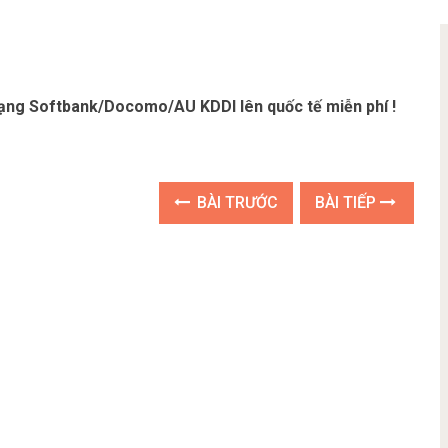
ạng Softbank/Docomo/AU KDDI lên quốc tế miễn phí !
BÀI TRƯỚC
BÀI TIẾP