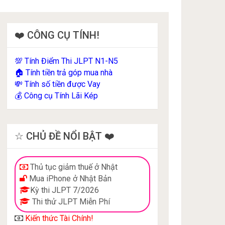
❤️ CÔNG CỤ TÍNH!
Tính Điểm Thi JLPT N1-N5
💯
Tính tiền trả góp mua nhà
🏠
Tính số tiền được Vay
💸
Công cụ Tính Lãi Kép
💰
☆ CHỦ ĐỀ NỔI BẬT ❤️
Thủ tục giảm thuế ở Nhật
Mua iPhone ở Nhật Bản
Kỳ thi JLPT 7/2026
Thi thử JLPT Miễn Phí
Kiến thức Tài Chính!