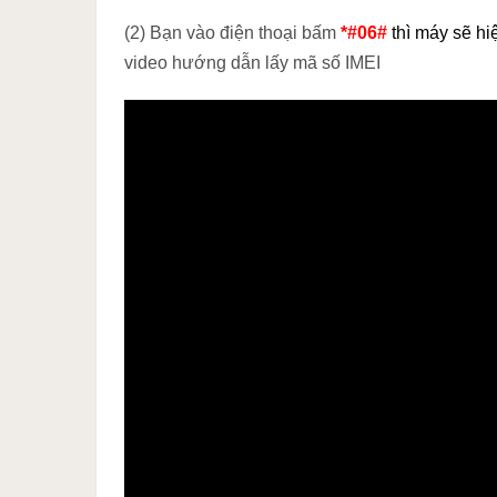
(2) Bạn vào điện thoại bấm
*#06#
thì máy sẽ hi
video hướng dẫn lấy mã số IMEI