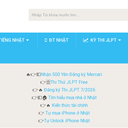
TIẾNG NHẬT
ĐT NHẬT
KỲ THI JLPT
Nhận 500 Yên Đăng ký Mercari
🔥👉💵
Thi Thử JLPT Free
👉🈴
Đăng ký Thi JLPT 7/2026
👉🔥
Tìm hiểu mua nhà ở Nhật
👉💵🏠
Kiến thức tài chính
👉🔥
Tự mua iPhone ở Nhật
👉
Tự Unlock iPhone Nhật
👉