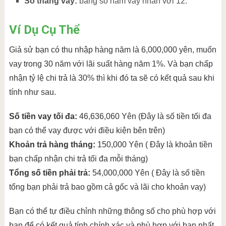
Số tháng vay:
bằng số năm vay nhân với 12.
Ví Dụ Cụ Thể
Giả sử bạn có thu nhập hàng năm là 6,000,000 yên, muốn
vay trong 30 năm với lãi suất hàng năm 1%. Và bạn chấp
nhận tỷ lệ chi trả là 30% thì khi đó ta sẽ có kết quả sau khi
tính như sau.
Số tiền vay tối đa:
46,636,060 Yên (Đây là số tiền tối đa
bạn có thể vay được với điều kiện bên trên)
Khoản trả hàng tháng:
150,000 Yên ( Đây là khoản tiền
bạn chấp nhận chi trả tối đa mỗi tháng)
Tổng số tiền phải trả:
54,000,000 Yên ( Đây là số tiền
tổng bạn phải trả bao gồm cả gốc và lãi cho khoản vay)
Bạn có thể tự điều chỉnh những thông số cho phù hợp với
bạn để có kết quả tính chính xác và phù hợp với bạn nhất.