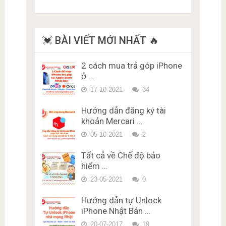
Vựng – Chữ Hán Đề thi số 6
hiragana Bài 6
Luyện thi trắc nghiệm JLPT
N2 phần Từ Vựng – Chữ Hán
N3 phần Từ Vựng – Chữ Hán
(50 Câu)
Trắc Nghiệm kiểm tra Nhớ
N4 phần Từ Vựng – Chữ Hán
Trắc nghiệm JLPT N1 Từ
Miễn Phí Đề thi số 2
Trắc Nghiệm kiểm tra Nhớ
Miễn Phí Đề thi số 3
bảng chữ cái Tiếng Nhật
Miễn Phí Đề thi số 4
Vựng – Chữ Hán Đề 2
Luyện thi JLPT N5 phần Từ
bảng chữ cái Tiếng Nhật
Luyện thi trắc nghiệm JLPT
Katakana Bài 14
Luyện thi trắc nghiệm JLPT
Vựng – Chữ Hán Đề thi số 7
hiragana Bài 7
Luyện thi trắc nghiệm JLPT
Trắc nghiệm JLPT N1 Từ
N2 phần Từ Vựng – Chữ Hán
💓 BÀI VIẾT MỚI NHẤT 🔥
N3 phần Từ Vựng – Chữ Hán
(50 Câu)
Trắc Nghiệm kiểm tra Nhớ
N4 phần Từ Vựng – Chữ Hán
Vựng – Chữ Hán Đề 3
Miễn Phí Đề thi số 3
Trắc Nghiệm kiểm tra Nhớ
Miễn Phí Đề thi số 4
bảng chữ cái Tiếng Nhật
Miễn Phí Đề thi số 5
Luyện thi JLPT N5 phần Từ
bảng chữ cái Tiếng Nhật
Trắc nghiệm JLPT N1 Từ
Luyện thi trắc nghiệm JLPT
2 cách mua trả góp iPhone
Katakana Bài 15
Luyện thi trắc nghiệm JLPT
Vựng – Chữ Hán Đề thi số 8
hiragana Bài 8
Luyện thi trắc nghiệm JLPT
Vựng – Chữ Hán Đề 4
N2 phần Từ Vựng – Chữ Hán
N3 phần Từ Vựng – Chữ Hán
ở …
(50 Câu)
Cách nhớ Nhanh Bảng chữ
N4 phần Từ Vựng – Chữ Hán
Miễn Phí Đề thi số 4
Bảng chữ cái tiếng Nhật
Trắc nghiệm JLPT N1 Từ
Miễn Phí Đề thi số 5
cái tiếng Nhật Katakana kèm
Miễn Phí Đề thi số 6
17-10-2021
34
Hiragana đầy đủ kèm VÍ DỤ
Vựng – Chữ Hán Đề 5
VÍ DỤ dễ hiểu
Luyện thi trắc nghiệm JLPT
dễ hiểu và dễ nhớ
Luyện thi trắc nghiệm JLPT
Trắc nghiệm JLPT N1 Từ
N3 phần Từ Vựng – Chữ Hán
Hướng dẫn đăng ký tài
N4 phần Từ Vựng – Chữ Hán
Vựng – Chữ Hán Đề 6
Miễn Phí Đề thi số 6
khoản Mercari …
Miễn Phí Đề thi số 7
Trắc nghiệm JLPT N1 Từ
Luyện thi trắc nghiệm JLPT
05-10-2021
2
Luyện thi trắc nghiệm JLPT
Vựng – Chữ Hán Đề 7
N3 phần Từ Vựng – Chữ Hán
N4 phần Từ Vựng – Chữ Hán
Miễn Phí Đề thi số 7
Trắc nghiệm JLPT N1 Từ
Tất cả về Chế độ bảo
Miễn Phí Đề thi số 8
Vựng – Chữ Hán Đề 8
hiểm …
Đề thi trắc nghiệm Lý thuyết
Luyện thi trắc nghiệm JLPT
bằng lái xe ở Nhật Bản Miễn
Trắc nghiệm JLPT N1 Từ
23-05-2021
0
N4 phần Từ Vựng – Chữ Hán
Phí Karimen 50 câu Đề 6
Vựng – Chữ Hán Đề 9
Miễn Phí Đề thi số 9
Hướng dẫn tự Unlock
Đề thi trắc nghiệm Lý thuyết
Trắc nghiệm JLPT N1 Từ
Luyện thi trắc nghiệm JLPT
iPhone Nhật Bản …
bằng lái xe ở Nhật Bản Miễn
Vựng – Chữ Hán Đề 10
N4 phần Từ Vựng – Chữ Hán
Phí Karimen 10 câu Đề 1
20-07-2017
19
Miễn Phí Đề thi số 10