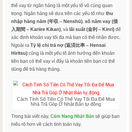
thể vay từ ngân hàng là một yếu tố vô cùng quan
trọng. Ngân hàng sẽ dựa trên các yếu tố như
thu
nhập hàng năm (年収 – Nenshū)
,
số năm vay (借
入期間 – Kariire Kikan)
, và
lãi suất (金利 – Kinri)
để
xác định khoản vay tối đa mà bạn có thể nhận được.
Ngoài ra
Tỷ lệ chi trả nợ (返済比率 – Hensai
Hiritsu)
cũng là một yếu tố ảnh hưởng đến khoản
tiền bạn có thể vay vì đây là khoản tiền bạn có thể
dùng để trả hàng tháng.
Cách Tính Số Tiền Có Thể Vay Tối Đa Để Mua
Nhà Trả Góp Ở Nhật Bản tự động
Cẩm Nang Nhật Bản
Trong bài viết này,
sẽ giúp bạn
hiểu rõ hơn về cách tính toán này.