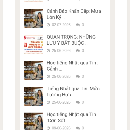
Trắc nghiệm JLPT N1 Từ
Đề thi trắc nghiệm Lý thuyết
Vựng – Chữ Hán Đề 11
bằng lái xe ở Nhật Bản Miễn
Cảnh Báo Khẩn Cấp: Mưa
Trắc nghiệm JLPT N1 Từ
Phí Karimen 10 câu Đề 2
Lớn Kỷ …
Vựng – Chữ Hán Đề 12
Đề thi trắc nghiệm Lý thuyết
02-07-2026
0
Trắc nghiệm JLPT N1 Từ
bằng lái xe ở Nhật Bản Miễn
Vựng – Chữ Hán Đề 13
Phí Karimen 10 câu Đề 3
QUAN TRỌNG: NHỮNG
Trắc nghiệm JLPT N1 Từ
LƯU Ý BẮT BUỘC …
Đề thi trắc nghiệm Lý thuyết
Vựng – Chữ Hán Đề 14
bằng lái xe ở Nhật Bản Miễn
25-06-2026
0
Trắc nghiệm JLPT N1 Từ
Phí Karimen 10 câu Đề 4
Vựng – Chữ Hán Đề 15
Học tiếng Nhật qua Tin :
Đề thi trắc nghiệm Lý thuyết
Cảnh …
bằng lái xe ở Nhật Bản Miễn
Phí Karimen 10 câu Đề 5
25-06-2026
0
Tiếng Nhật qua Tin :Mức
Lương Hưu …
25-06-2026
0
Học tiếng Nhật qua Tin
:Cơn Sốt …
09-06-2026
0