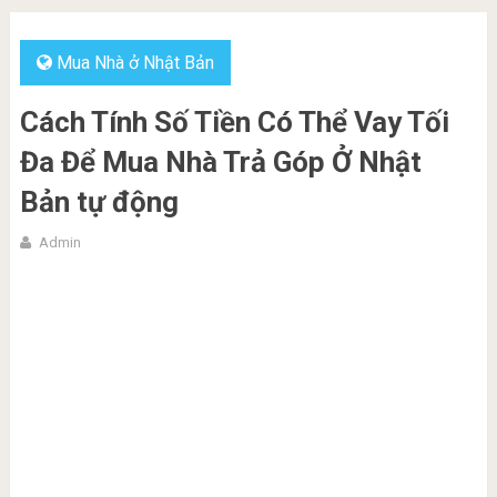
Mua Nhà ở Nhật Bản
Cách Tính Số Tiền Có Thể Vay Tối
Đa Để Mua Nhà Trả Góp Ở Nhật
Bản tự động
Admin