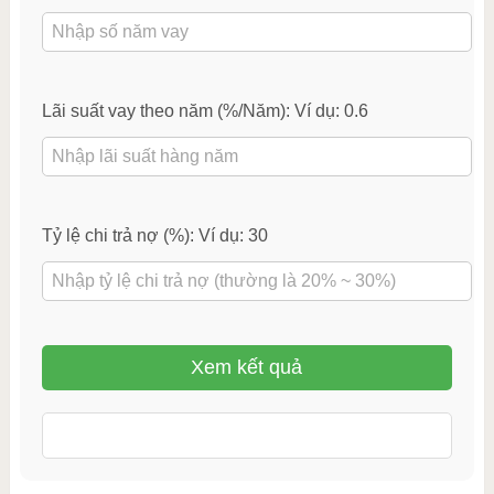
Lãi suất vay theo năm (%/Năm): Ví dụ: 0.6
Tỷ lệ chi trả nợ (%): Ví dụ: 30
Xem kết quả