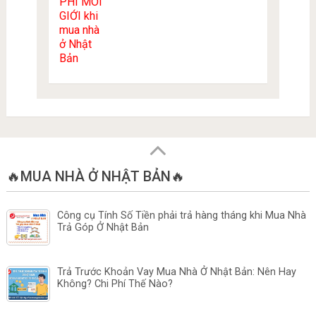
🔥MUA NHÀ Ở NHẬT BẢN🔥
Công cụ Tính Số Tiền phải trả hàng tháng khi Mua Nhà
Trả Góp Ở Nhật Bản
Trả Trước Khoản Vay Mua Nhà Ở Nhật Bản: Nên Hay
Không? Chi Phí Thế Nào?