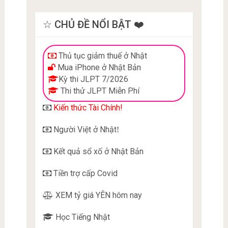
☆ CHỦ ĐỀ NỔI BẬT ❤️
Thủ tục giảm thuế ở Nhật
Mua iPhone ở Nhật Bản
Kỳ thi JLPT 7/2026
Thi thử JLPT Miễn Phí
Kiến thức Tài Chính!
Người Việt ở Nhật
!
Kết quả sổ xố ở Nhật Bản
Tiền trợ cấp Covid
XEM tỷ giá YÊN hôm nay
Học Tiếng Nhật