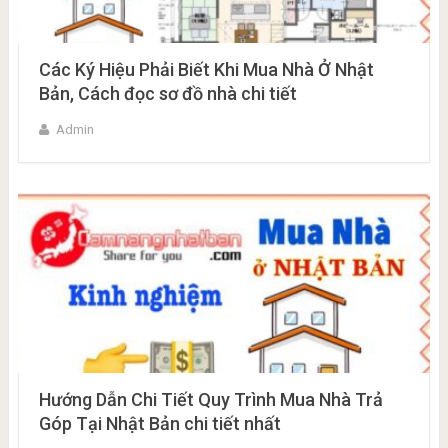
Các Ký Hiệu Phải Biết Khi Mua Nhà Ở Nhật
Bản, Cách đọc sơ đồ nhà chi tiết
Admin
Hướng Dẫn Chi Tiết Quy Trình Mua Nhà Trả
Góp Tại Nhật Bản chi tiết nhất