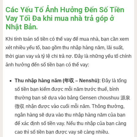
Các Yếu Tố Ảnh Hưởng Đến Số Tiền
Vay Tối Đa khi mua nhà trả góp ở
Nhật Bản.
Khi tính toán số tiền có thể vay để mua nhà, bạn cần xem
xét nhiều yếu tố, bao gồm thu nhập hàng năm, lãi suất,
thời gian vay và tỷ lệ chi trả nợ. Đây là những yếu tố chính
ảnh hưởng đến số tiền bạn có thể vay:
Thu nhập hàng năm (年収 – Nenshū):
Đây là tổng
số tiền bạn kiếm được mỗi năm trước thuế, bình
thường bạn sẽ dựa vào bảng Gensen choushuu 源泉
徴収 nhận được vào cuối mỗi năm. Thông thường,
ngân hàng sẽ dựa vào thu nhập hàng năm của bạn
để xác định số tiền vay. Nếu thu nhập của bạn càng
cao thì số tiền bạn được vay sẽ càng nhiều.