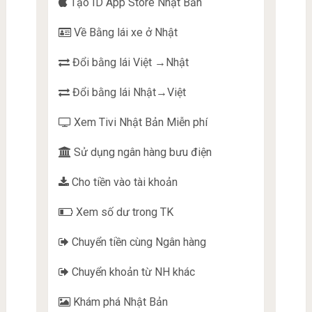
Tạo ID App Store Nhật Bản
Về Bằng lái xe ở Nhật
Đổi bằng lái Việt →Nhật
Đổi bằng lái Nhật→Việt
Xem Tivi Nhật Bản Miễn phí
Sử dụng ngân hàng bưu điện
Cho tiền vào tài khoản
Xem số dư trong TK
Chuyển tiền cùng Ngân hàng
Chuyển khoản từ NH khác
Khám phá Nhật Bản