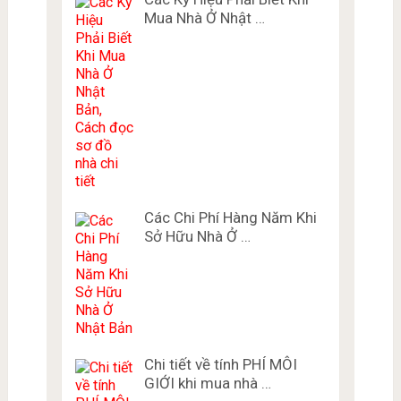
Mua Nhà Ở Nhật …
Các Chi Phí Hàng Năm Khi
Sở Hữu Nhà Ở …
Chi tiết về tính PHÍ MÔI
GIỚI khi mua nhà …