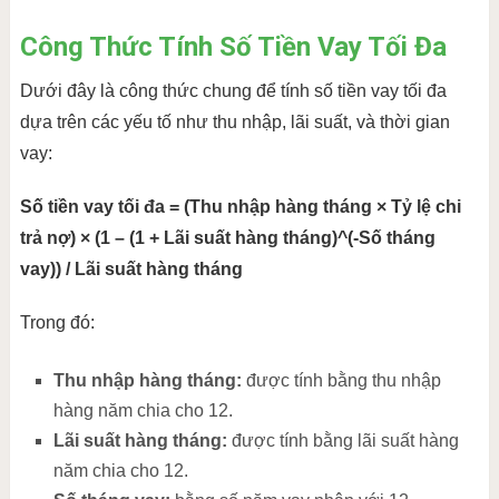
Công Thức Tính Số Tiền Vay Tối Đa
Dưới đây là công thức chung để tính số tiền vay tối đa
dựa trên các yếu tố như thu nhập, lãi suất, và thời gian
vay:
Số tiền vay tối đa = (Thu nhập hàng tháng × Tỷ lệ chi
trả nợ) × (1 – (1 + Lãi suất hàng tháng)^(-Số tháng
vay)) / Lãi suất hàng tháng
Trong đó:
Thu nhập hàng tháng:
được tính bằng thu nhập
hàng năm chia cho 12.
Lãi suất hàng tháng:
được tính bằng lãi suất hàng
năm chia cho 12.