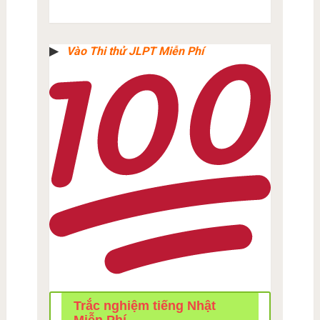
▶︎
Vào Thi thử JLPT Miễn Phí
Trắc nghiệm tiếng Nhật