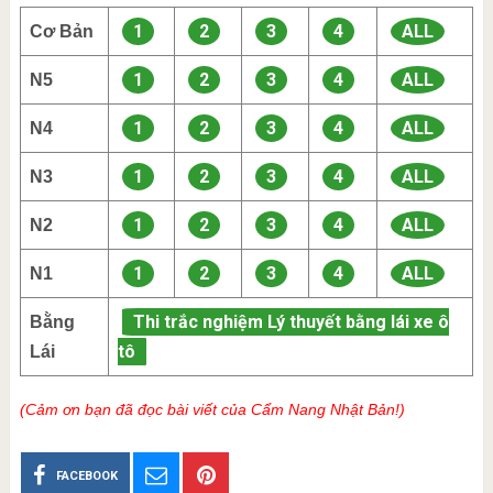
1
2
3
4
ALL
Cơ Bản
1
2
3
4
ALL
N5
1
2
3
4
ALL
N4
1
2
3
4
ALL
N3
1
2
3
4
ALL
N2
1
2
3
4
ALL
N1
Thi trắc nghiệm Lý thuyết bằng lái xe ô
Bằng
tô
Lái
(Cảm ơn bạn đã đọc bài viết của Cẩm Nang Nhật Bản!)
FACEBOOK