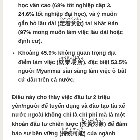
học vấn cao (68% tốt nghiệp cấp 3,
24.6% tốt nghiệp đại học), và
ý muốn
ていちゃくいよく
gắn bó lâu dài (
定着意欲
)
tại Nhật Bản
(97% mong muốn làm việc lâu dài hoặc
định cư).
Khoảng 45.9% không quan trọng
địa
しゅうぎょうばしょ
điểm làm việc (
就業場所
)
, đặc biệt 53.5%
người Myanmar sẵn sàng làm việc ở bất
cứ đâu trên cả nước.
Điều này cho thấy việc đầu tư 2 triệu
yên/người để tuyển dụng và đào tạo tài xế
nước ngoài không chỉ là chi phí mà là một
とうしたいしょう
khoản
đầu tư chiến lược (
投資対象
)
để đảm
じぞくかのう
bảo sự
bền vững (
持続可能
)
của ngành