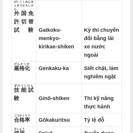
がいこくめんき
ょきりかえしけ
ん
外国免
許切替
試験
Gaikoku-
Kỳ thi chuyển
menkyo-
đổi bằng lái
kirikae-shiken
xe nước
ngoài
げんかくか
厳格化
Genkaku-ka
Siết chặt, làm
nghiêm ngặt
ぎのうしけん
技能試
験
Ginō-shiken
Thi kỹ năng
thực hành
ごうかくりつ
合格率
Gōkakuritsu
Tỷ lệ đỗ
さいよう