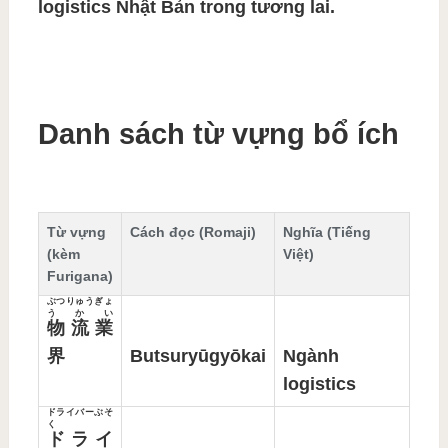
logistics Nhật Bản trong tương lai.
Danh sách từ vựng bổ ích
Từ vựng
Cách đọc (Romaji)
Nghĩa (Tiếng
(kèm
Việt)
Furigana)
ぶつりゅうぎょ
うかい
物流業
界
Butsuryūgyōkai
Ngành
logistics
ドライバーぶそ
く
ドライ