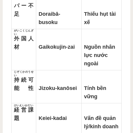
バー不
足
Doraibā-
Thiếu hụt tài
busoku
xế
がいこくじんざ
い
外国人
材
Gaikokujin-zai
Nguồn nhân
lực nước
ngoài
じぞくかのうせ
い
持続可
能性
Jizoku-kanōsei
Tính bền
vững
けいえいかだい
経営課
題
Keiei-kadai
Vấn đề quản
lý/kinh doanh