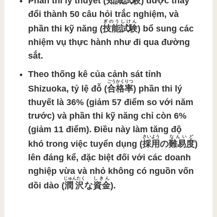
Phần
thi lý thuyết (
知識試験
)
được thay
đổi thành 50 câu hỏi trắc nghiệm, và
ぎのうしけん
phần
thi kỹ năng (
技能試験
)
bổ sung các
nhiệm vụ thực hành như đi qua đường
sắt.
Theo thống kê của cảnh sát tỉnh
ごうかくりつ
Shizuoka,
tỷ lệ đỗ (
合格率
)
phần thi lý
thuyết là 36% (giảm 57 điểm so với năm
trước) và phần thi kỹ năng chỉ còn 6%
(giảm 11 điểm). Điều này làm tăng
độ
さいよう
なんいど
khó trong việc tuyển dụng (
採用
の
難易度
)
lên đáng kể, đặc biệt đối với các doanh
nghiệp vừa và nhỏ không có
nguồn vốn
じゅんたく
しきん
dồi dào (
潤沢
な
資金
)
.