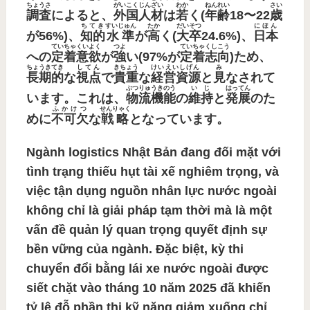
ちょうさ
がいこくじんざい
わか
ねんれい
さい
調査
によると、
外国人材
は
若
く(
年齢
18〜22
歳
ちてき
すいじゅん
たか
だいそつ
にほん
が56%)、
知的
水準
が
高
く(
大卒
24.6%)、
日本
ていちゃくいよく
つよ
ていちゃくしこう
への
定着意欲
が
強
い(97%が
定着志向
)ため、
ちょうき
てき
してん
きちょう
けいえいしげん
み
長期
的
な
視点
で
貴重
な
経営資源
と
見
なされて
ぶつりゅうきのう
いじ
はってん
います。これは、
物流機能
の
維持
と
発展
のた
ふかけつ
せんりゃく
めに
不可欠
な
戦略
となっています。
Ngành logistics Nhật Bản đang đối mặt với
tình trạng thiếu hụt tài xế nghiêm trọng, và
việc tận dụng nguồn nhân lực nước ngoài
không chỉ là giải pháp tạm thời mà là một
vấn đề quản lý quan trọng quyết định sự
bền vững của ngành. Đặc biệt, kỳ thi
chuyển đổi bằng lái xe nước ngoài được
siết chặt vào tháng 10 năm 2025 đã khiến
tỷ lệ đỗ phần thi kỹ năng giảm xuống chỉ