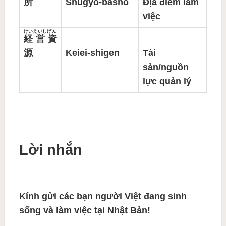
所
Shūgyō-basho
Địa điểm làm
việc
けいえいしげん
経営資
源
Keiei-shigen
Tài
sản/nguồn
lực quản lý
Lời nhắn
Kính gửi các bạn người Việt đang sinh
sống và làm việc tại Nhật Bản!