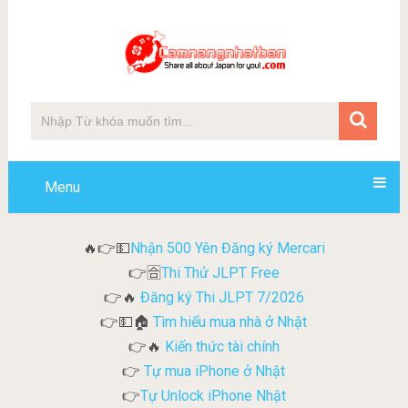
Menu
Nhận 500 Yên Đăng ký Mercari
🔥👉💵
Thi Thử JLPT Free
👉🈴
Đăng ký Thi JLPT 7/2026
👉🔥
Tìm hiểu mua nhà ở Nhật
👉💵🏠
Kiến thức tài chính
👉🔥
Tự mua iPhone ở Nhật
👉
Tự Unlock iPhone Nhật
👉