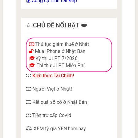
Công cụ Tính Lãi Kép
💰
☆ CHỦ ĐỀ NỔI BẬT ❤️
Thủ tục giảm thuế ở Nhật
Mua iPhone ở Nhật Bản
Kỳ thi JLPT 7/2026
Thi thử JLPT Miễn Phí
Kiến thức Tài Chính!
Người Việt ở Nhật
!
Kết quả sổ xố ở Nhật Bản
Tiền trợ cấp Covid
XEM tỷ giá YÊN hôm nay