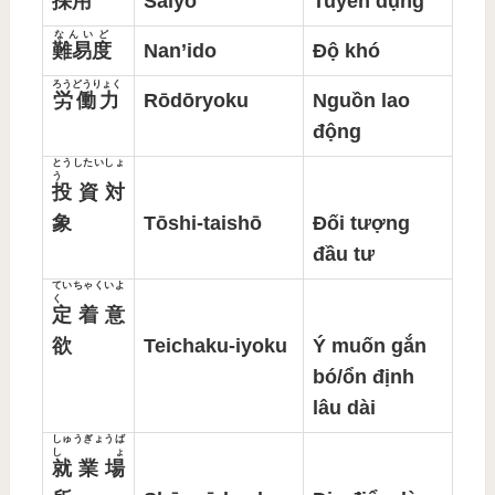
採用
Saiyō
Tuyển dụng
なんいど
難易度
Nan’ido
Độ khó
ろうどうりょく
労働力
Rōdōryoku
Nguồn lao
động
とうしたいしょ
う
投資対
象
Tōshi-taishō
Đối tượng
đầu tư
ていちゃくいよ
く
定着意
欲
Teichaku-iyoku
Ý muốn gắn
bó/ổn định
lâu dài
しゅうぎょうば
しょ
就業場