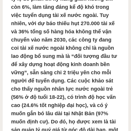
còn 6%, làm tăng đáng kể độ khó trong
việc tuyển dụng tài xế nước ngoài. Tuy
nhiên, với dự báo thiếu hụt 270.000 tài xế
và 36% tổng số hàng hóa không thể vận
chuyển vào năm 2030, các công ty đang
coi tài xế nước ngoài không chỉ là nguồn
lao động bổ sung mà là “đối tượng đầu tư
để xây dựng hoạt động kinh doanh bền
vững”, sẵn sàng chi 2 triệu yên cho mỗi
người để tuyển dụng. Các cuộc khảo sát
cho thấy nguồn nhân lực nước ngoài trẻ
(56% ở độ tuổi 18-22), có trình độ học vấn
cao (24.6% tốt nghiệp đại học), và có ý
muốn gắn bó lâu dài tại Nhật Bản (97%
muốn định cư). Do đó, họ được xem là tài
sản quản lý quý giá từ góc độ dài hạn, một