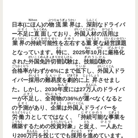
Nihon
ぶつりゅうぎょうかい
しんこく
日本(
にほん
)の
物流業界
は、
深刻
なドライバ
ぶそく
ちょくめん
がいこくじんざい
かつよう
ー
不足
に
直面
しており、
外国人材
の
活用
は
ぎょうかい
じぞくかのうせい
さゆう
じゅうよう
けいえいかだい
業界
の
持続可能性
を
左右
する
重要
な
経営課題
とく
ねん
がつ
げんかくか
となっています。
特
に、2025
年
10
月
に
厳格化
がいこくめんきょきりかえしけん
ぎのうしけん
された
外国免許切替試験
は、
技能試験
の
ごうかくりつ
ていか
がいこくじん
合格率
がわずか6%にまで
低下
し、
外国人
ドラ
さいよう
なんいど
げきてき
じょうしょう
イバー
採用
の
難易度
を
劇的
に
上昇
させまし
ねんど
まんにん
た。しかし、2030
年度
には27
万人
のドライバ
ぶそく
ぜん
にもつ
はこ
ーが
不足
し、
全
荷物
の36%が
運
べなくなると
よそく
きぎょう
がいこくじん
の
予測
があり、
企業
は
外国人
ドライバーを
ろうどうりょく
じぞくかのう
じぎょう
労働力
としてではなく、「
持続可能
な
事業
を
こうちく
とうしたいしょう
とら
ひとり
構築
するための
投資対象
」と
捉
え、
一人
あた
まんえん
とう
さいよう
すす
り200
万円
を
投
じてでも
採用
を
進
めています。