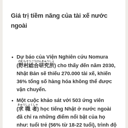
Giá trị tiềm năng của tài xế nước
ngoài
Dự báo của
Viện Nghiên cứu Nomura
のむらそうごうけんきゅうしょ
(
野村総合研究所
)
cho thấy đến năm 2030,
Nhật Bản sẽ thiếu 270.000 tài xế, khiến
36% tổng số hàng hóa không thể được
vận chuyển.
Một cuộc khảo sát với 503
ứng viên
きゅうしょくしゃ
(
求職者
)
học tiếng Nhật ở nước ngoài
đã chỉ ra những điểm nổi bật của họ
như: tuổi trẻ (56% từ 18-22 tuổi), trình độ