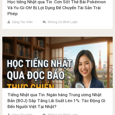
Học tiếng Nhật qua Tin :Cơn Sốt Thẻ Bài Pokémon
Và Yu-Gi-Oh! Bị Lợi Dụng Để Chuyển Tài Sản Trái
Phép
Cộng Tác Viên
Không Có Bình Luận
Tiếng Nhật qua Tin :Ngân hàng Trung ương Nhật
Bản (BOJ) Sắp Tăng Lãi Suất Lên 1%: Tác Động Gì
Đến Người Việt Tại Nhật?
Cộng Tác Viên
Không Có Bình Luận