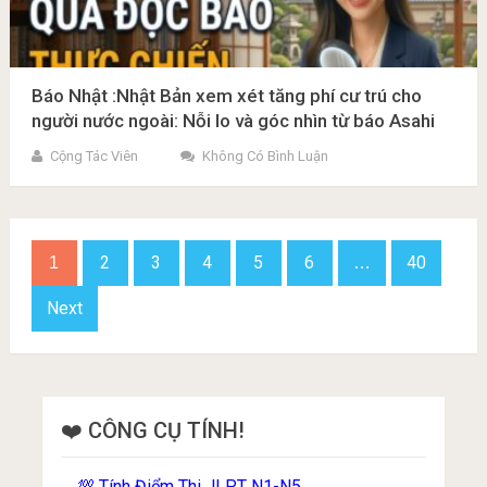
Báo Nhật :Nhật Bản xem xét tăng phí cư trú cho
người nước ngoài: Nỗi lo và góc nhìn từ báo Asahi
Cộng Tác Viên
Không Có Bình Luận
Phân
2
3
4
5
6
40
1
…
trang
bài
Next
viết
❤️ CÔNG CỤ TÍNH!
Tính Điểm Thi JLPT N1-N5
💯