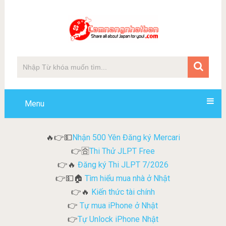
Menu
Nhận 500 Yên Đăng ký Mercari
🔥👉💵
Thi Thử JLPT Free
👉🈴
Đăng ký Thi JLPT 7/2026
👉🔥
Tìm hiểu mua nhà ở Nhật
👉💵🏠
Kiến thức tài chính
👉🔥
Tự mua iPhone ở Nhật
👉
Tự Unlock iPhone Nhật
👉