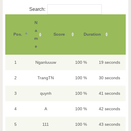
Search:
N
a
Pos.
Score
Duration
m
e
1
Nganluuuw
100 %
19 seconds
2
TrangTN
100 %
30 seconds
3
quynh
100 %
41 seconds
4
A
100 %
42 seconds
5
111
100 %
43 seconds