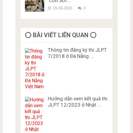
:Cơn Sốt …
09-06-2026
0
⭕️ BÀI VIẾT LIÊN QUAN ⭕️
Thông tin đăng ký thi JLPT
7/2018 ở Đà Nẵng …
Hướng dẫn xem kết quả thi
JLPT 12/2023 ở Nhật …