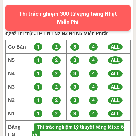
Thi trắc nghiệm 300 từ vựng tiếng Nhật
Miễn Phí
👉💯Thi thử JLPT N1 N2 N3 N4 N5 Miễn Phí💯
1
2
3
4
ALL
Cơ Bản
1
2
3
4
ALL
N5
1
2
3
4
ALL
N4
1
2
3
4
ALL
N3
1
2
3
4
ALL
N2
1
2
3
4
ALL
N1
Thi trắc nghiệm Lý thuyết bằng lái xe ô
Bằng
tô
Lái