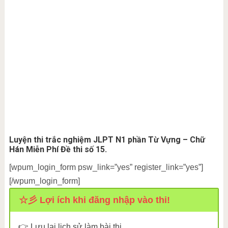
Luyện thi trắc nghiệm JLPT N1 phần Từ Vựng – Chữ
Hán Miễn Phí Đề thi số 15.
[wpum_login_form psw_link=”yes” register_link=”yes”]
[/wpum_login_form]
☆彡 Lợi ích khi đăng nhập vào thi!
👉 Lưu lại lịch sử làm bài thi.