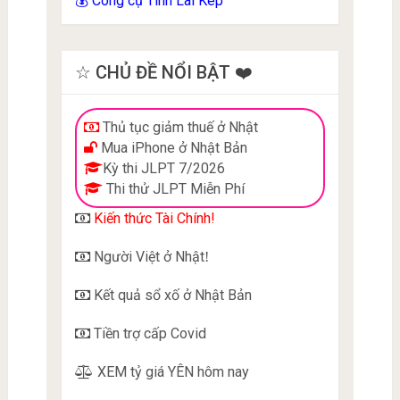
Công cụ Tính Lãi Kép
💰
☆ CHỦ ĐỀ NỔI BẬT ❤️
Thủ tục giảm thuế ở Nhật
Mua iPhone ở Nhật Bản
Kỳ thi JLPT 7/2026
Thi thử JLPT Miễn Phí
Kiến thức Tài Chính!
Người Việt ở Nhật
!
Kết quả sổ xố ở Nhật Bản
Tiền trợ cấp Covid
XEM tỷ giá YÊN hôm nay