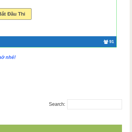
91
nhớ nhé!
Search: