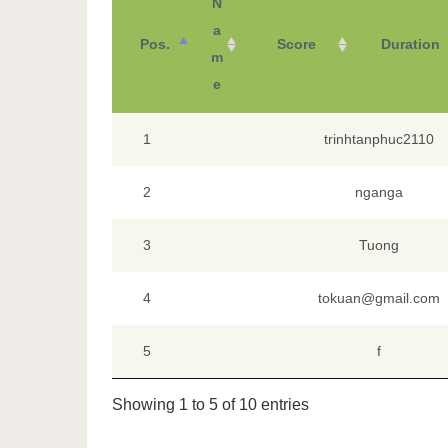
N
a
Pos.
Score
Duration
m
e
1
trinhtanphuc2110
2
nganga
3
Tuong
4
tokuan@gmail.com
5
f
Showing 1 to 5 of 10 entries