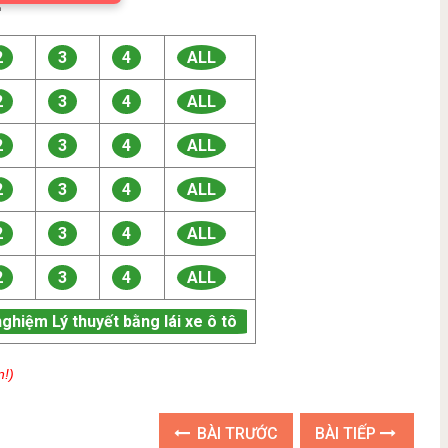

2
3
4
ALL
2
3
4
ALL
2
3
4
ALL
2
3
4
ALL
2
3
4
ALL
2
3
4
ALL
nghiệm Lý thuyết bằng lái xe ô tô
n!)
BÀI TRƯỚC
BÀI TIẾP