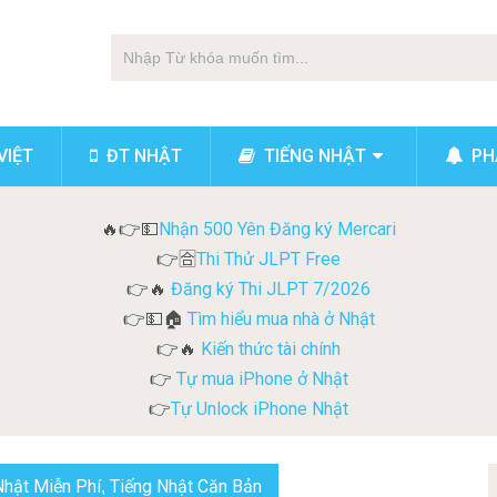
VIỆT
ĐT NHẬT
TIẾNG NHẬT
PHẢ
Nhận 500 Yên Đăng ký Mercari
🔥👉💵
Thi Thử JLPT Free
👉🈴
Đăng ký Thi JLPT 7/2026
👉🔥
Tìm hiểu mua nhà ở Nhật
👉💵🏠
Kiến thức tài chính
👉🔥
Tự mua iPhone ở Nhật
👉
Tự Unlock iPhone Nhật
👉
Nhật Miễn Phí
Tiếng Nhật Căn Bản
,