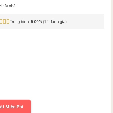
 Nhật nhé!
Trung bình:
5.00
/5 (
12
đánh giá)
ật Miễn Phí