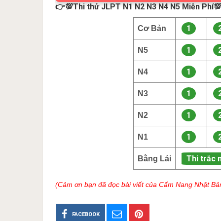
👉💯Thi thử JLPT N1 N2 N3 N4 N5 Miễn Phí
1
Cơ Bản
1
N5
1
N4
1
N3
1
N2
1
N1
Thi trắc 
Bằng Lái
(Cảm ơn bạn đã đọc bài viết của Cẩm Nang Nhật Bả
FACEBOOK