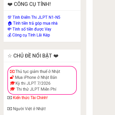
❤️ CÔNG CỤ TÍNH!
Tính Điểm Thi JLPT N1-N5
💯
Tính tiền trả góp mua nhà
🏠
Tính số tiền được Vay
💸
Công cụ Tính Lãi Kép
💰
☆ CHỦ ĐỀ NỔI BẬT ❤️
Thủ tục giảm thuế ở Nhật
Mua iPhone ở Nhật Bản
Kỳ thi JLPT 7/2026
Thi thử JLPT Miễn Phí
Kiến thức Tài Chính!
Người Việt ở Nhật
!