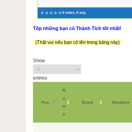
0 votes, 0 avg
Tốp những bạn có Thành Tích tốt nhất!
(Thật vui nếu bạn có tên trong bảng này)
Show
entries
N
a
Pos.
Score
Duration
m
e