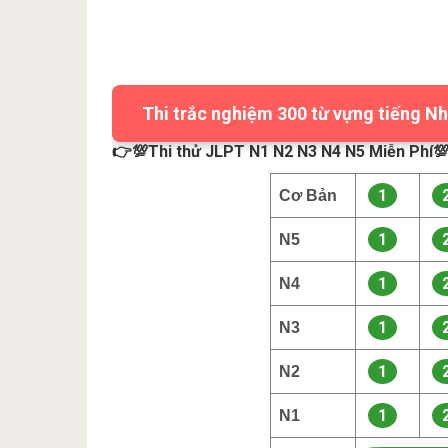
Thi trắc nghiệm 300 từ vựng tiếng Nh
👉💯Thi thử JLPT N1 N2 N3 N4 N5 Miễn Phí
1
Cơ Bản
1
N5
1
N4
1
N3
1
N2
1
N1