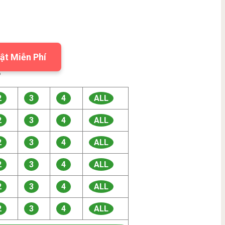
ật Miễn Phí

2
3
4
ALL
2
3
4
ALL
2
3
4
ALL
2
3
4
ALL
2
3
4
ALL
2
3
4
ALL