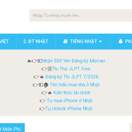
VIỆT
ĐT NHẬT
TIẾNG NHẬT
PHẢ
Nhận 500 Yên Đăng ký Mercari
🔥👉💵
Thi Thử JLPT Free
👉🈴
Đăng ký Thi JLPT 7/2026
👉🔥
Tìm hiểu mua nhà ở Nhật
👉💵🏠
Kiến thức tài chính
👉🔥
Tự mua iPhone ở Nhật
👉
Tự Unlock iPhone Nhật
👉
t Miễn Phí