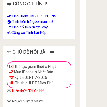
❤️ CÔNG CỤ TÍNH!
Tính Điểm Thi JLPT N1-N5
💯
Tính tiền trả góp mua nhà
🏠
Tính số tiền được Vay
💸
Công cụ Tính Lãi Kép
💰
☆ CHỦ ĐỀ NỔI BẬT ❤️
Thủ tục giảm thuế ở Nhật
Mua iPhone ở Nhật Bản
Kỳ thi JLPT 7/2026
Thi thử JLPT Miễn Phí
Kiến thức Tài Chính!
Người Việt ở Nhật
!