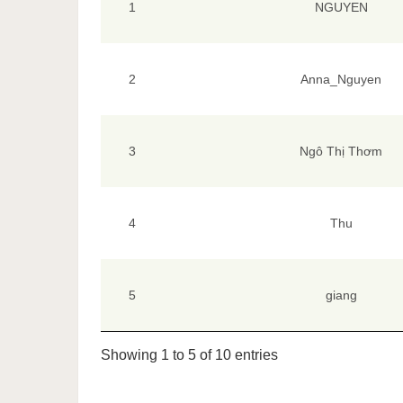
1
NGUYEN
2
Anna_Nguyen
3
Ngô Thị Thơm
4
Thu
5
giang
Showing 1 to 5 of 10 entries