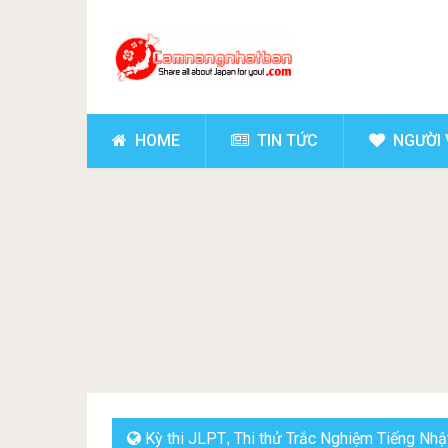
HOME
TIN TỨC
NGƯỜI 
Kỳ thi JLPT
Thi thử Trắc Nghiệm Tiếng Nhậ
,