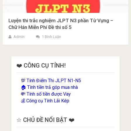
Luyện thi trắc nghiệm JLPT N3 phần Từ Vựng –
Chữ Hán Miễn Phí Đề thi số 5
Admin
1 Bình Luận
❤️ CÔNG CỤ TÍNH!
Tính Điểm Thi JLPT N1-N5
💯
Tính tiền trả góp mua nhà
🏠
Tính số tiền được Vay
💸
Công cụ Tính Lãi Kép
💰
☆ CHỦ ĐỀ NỔI BẬT ❤️