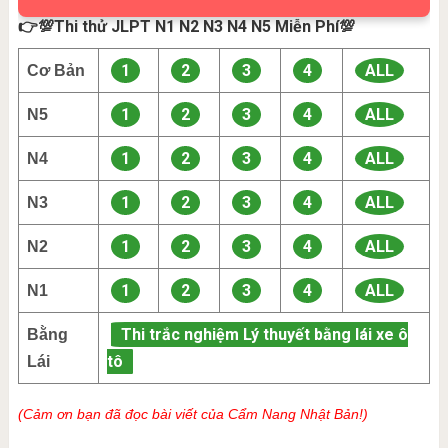
👉💯Thi thử JLPT N1 N2 N3 N4 N5 Miễn Phí💯
1
2
3
4
ALL
Cơ Bản
1
2
3
4
ALL
N5
1
2
3
4
ALL
N4
1
2
3
4
ALL
N3
1
2
3
4
ALL
N2
1
2
3
4
ALL
N1
Thi trắc nghiệm Lý thuyết bằng lái xe ô
Bằng
tô
Lái
(Cảm ơn bạn đã đọc bài viết của Cẩm Nang Nhật Bản!)