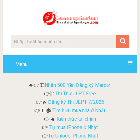
Menu
Nhận 500 Yên Đăng ký Mercari
🔥👉💵
Thi Thử JLPT Free
👉🈴
Đăng ký Thi JLPT 7/2026
👉🔥
Tìm hiểu mua nhà ở Nhật
👉💵🏠
Kiến thức tài chính
👉🔥
Tự mua iPhone ở Nhật
👉
Tự Unlock iPhone Nhật
👉