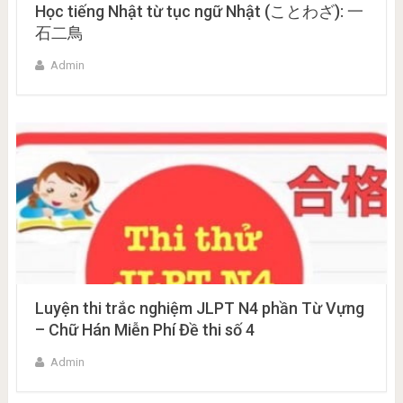
Học tiếng Nhật từ tục ngữ Nhật (ことわざ): 一
石二鳥
Admin
Luyện thi trắc nghiệm JLPT N4 phần Từ Vựng
– Chữ Hán Miễn Phí Đề thi số 4
Admin