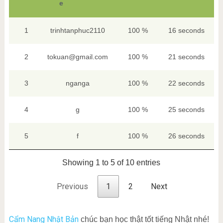
e
1
trinhtanphuc2110
100 %
16 seconds
2
tokuan@gmail.com
100 %
21 seconds
3
nganga
100 %
22 seconds
4
g
100 %
25 seconds
5
f
100 %
26 seconds
Showing 1 to 5 of 10 entries
Previous
1
2
Next
Cẩm Nang Nhật Bản
chúc bạn học thật tốt tiếng Nhật nhé!