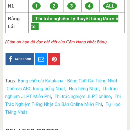
1
2
3
4
ALL
N1
Thi trắc nghiệm Lý thuyết bằng lái xe ô
Bằng
tô
Lái
(Cảm ơn bạn đã đọc bài viết của Cẩm Nang Nhật Bản!)
FACEBOOK
Bảng chữ cái Katakana
Bảng Chữ Cái Tiếng Nhật
Tags:
,
,
Chữ cái ABC trong tiếng Nhật
Học tiếng Nhật
Thi trắc
,
,
nghiệm JLPT Miễn Phí
Thi trắc nghiệm JLPT online
Thi
,
,
Trắc Nghiệm Tiếng Nhật Cơ Bản Online Miễn Phí
Tự Học
,
Tiếng Nhật