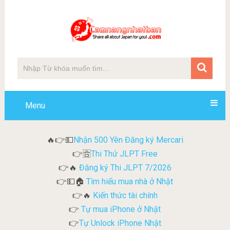
Menu
Nhận 500 Yên Đăng ký Mercari
🔥👉💵
Thi Thử JLPT Free
👉🈴
Đăng ký Thi JLPT 7/2026
👉🔥
Tìm hiểu mua nhà ở Nhật
👉💵🏠
Kiến thức tài chính
👉🔥
Tự mua iPhone ở Nhật
👉
Tự Unlock iPhone Nhật
👉