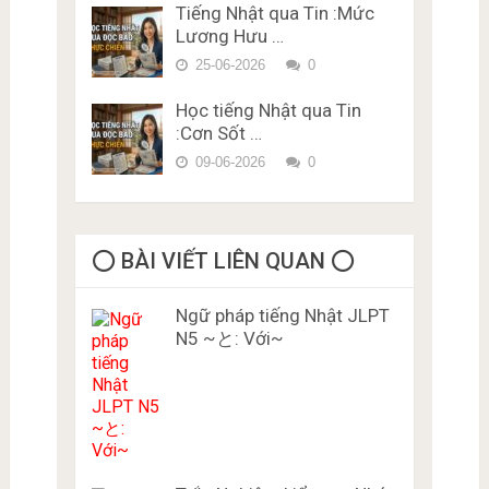
Tiếng Nhật qua Tin :Mức
Lương Hưu …
25-06-2026
0
Học tiếng Nhật qua Tin
:Cơn Sốt …
09-06-2026
0
⭕️ BÀI VIẾT LIÊN QUAN ⭕️
Ngữ pháp tiếng Nhật JLPT
N5 ~と: Với~