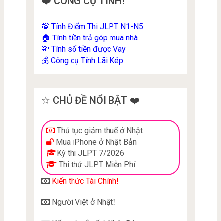
❤️ CÔNG CỤ TÍNH!
Tính Điểm Thi JLPT N1-N5
💯
Tính tiền trả góp mua nhà
🏠
Tính số tiền được Vay
💸
Công cụ Tính Lãi Kép
💰
☆ CHỦ ĐỀ NỔI BẬT ❤️
Thủ tục giảm thuế ở Nhật
Mua iPhone ở Nhật Bản
Kỳ thi JLPT 7/2026
Thi thử JLPT Miễn Phí
Kiến thức Tài Chính!
Người Việt ở Nhật
!