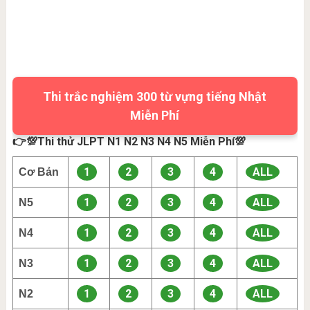
Thi trắc nghiệm 300 từ vựng tiếng Nhật
Miễn Phí
👉💯Thi thử JLPT N1 N2 N3 N4 N5 Miễn Phí💯
1
2
3
4
ALL
Cơ Bản
1
2
3
4
ALL
N5
1
2
3
4
ALL
N4
1
2
3
4
ALL
N3
1
2
3
4
ALL
N2