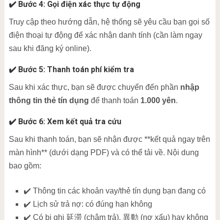
✔️ Bước 4: Gọi điện xác thực tự động
Truy cập theo hướng dẫn, hệ thống sẽ yêu cầu bạn gọi số
điện thoại tự động để xác nhận danh tính (cần làm ngay
sau khi đăng ký online).
✔️ Bước 5: Thanh toán phí kiểm tra
Sau khi xác thực, bạn sẽ được chuyển đến phần
nhập
thông tin thẻ tín dụng
để thanh toán
1.000 yên
.
✔️ Bước 6: Xem kết quả tra cứu
Sau khi thanh toán, bạn sẽ nhận được **kết quả ngay trên
màn hình** (dưới dạng PDF) và có thể tải về. Nội dung
bao gồm:
✔️ Thông tin các khoản vay/thẻ tín dụng bạn đang có
✔️ Lịch sử trả nợ: có đúng hạn không
✔️ Có bị ghi 延滞 (chậm trả), 異動 (nợ xấu) hay không