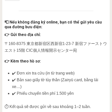
📮 Nếu không đăng ký online, bạn có thể gửi yêu cầu
qua đường bưu điện:
👉 Gửi theo địa chỉ:
〒160-8375 東京都新宿区西新宿1-23-7 新宿ファーストウ
エスト15階 CIC個人情報開示センター宛
👉 Kèm theo hồ sơ:
✔️ Đơn xin tra cứu (in từ trang web)
✔️ Bản sao giấy tờ tùy thân (Zairyū card, bằng lái
xe…)
✔️ Phiếu chuyển tiền phí 1.500 yên
⏱ Kết quả sẽ được gửi về sau khoảng 1–2 tuần.