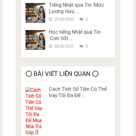
Tiếng Nhật qua Tin :Mức
Lương Hưu …
25-06-2026
0
Học tiếng Nhật qua Tin
:Cơn Sốt …
09-06-2026
0
⭕️ BÀI VIẾT LIÊN QUAN ⭕️
Cách Tính Số Tiền Có Thể
Vay Tối Đa Để …