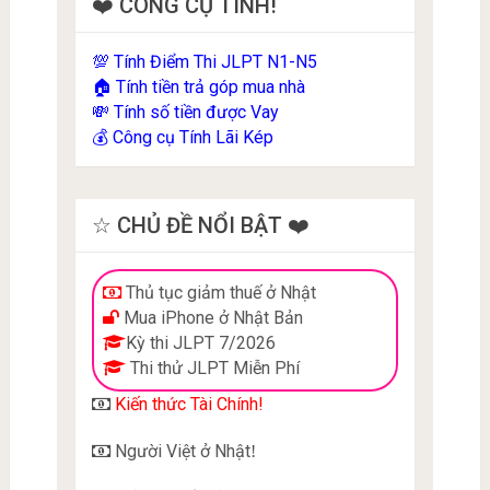
❤️ CÔNG CỤ TÍNH!
Tính Điểm Thi JLPT N1-N5
💯
Tính tiền trả góp mua nhà
🏠
Tính số tiền được Vay
💸
Công cụ Tính Lãi Kép
💰
☆ CHỦ ĐỀ NỔI BẬT ❤️
Thủ tục giảm thuế ở Nhật
Mua iPhone ở Nhật Bản
Kỳ thi JLPT 7/2026
Thi thử JLPT Miễn Phí
Kiến thức Tài Chính!
Người Việt ở Nhật
!