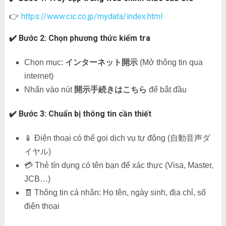
https://www.cic.co.jp/mydata/index.html
👉
✔️ Bước 2: Chọn phương thức kiểm tra
Chọn mục:
インターネット開示
(Mở thông tin qua
internet)
Nhấn vào nút
開示手続きはこちら
để bắt đầu
✔️ Bước 3: Chuẩn bị thông tin cần thiết
📱 Điện thoại có thể gọi dịch vụ tự động (自動音声ダ
イヤル)
💳 Thẻ tín dụng có tên bạn để xác thực (Visa, Master,
JCB…)
🧾 Thông tin cá nhân: Họ tên, ngày sinh, địa chỉ, số
điện thoại