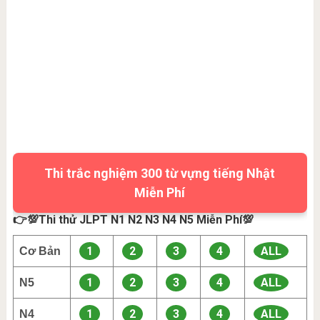
Thi trắc nghiệm 300 từ vựng tiếng Nhật
Miễn Phí
👉💯Thi thử JLPT N1 N2 N3 N4 N5 Miễn Phí💯
1
2
3
4
ALL
Cơ Bản
1
2
3
4
ALL
N5
1
2
3
4
ALL
N4