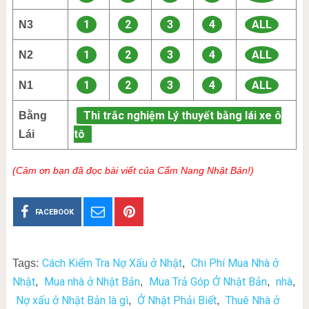
1
2
3
4
ALL
N3
1
2
3
4
ALL
N2
1
2
3
4
ALL
N1
Thi trắc nghiệm Lý thuyết bằng lái xe ô
Bằng
tô
Lái
(Cảm ơn bạn đã đọc bài viết của Cẩm Nang Nhật Bản!)
FACEBOOK
Cách Kiểm Tra Nợ Xấu ở Nhật
Chi Phí Mua Nhà ở
Tags:
,
Nhật
Mua nhà ở Nhật Bản
Mua Trả Góp Ở Nhật Bản
nhà
,
,
,
,
Nợ xấu ở Nhật Bản là gì
Ở Nhật Phải Biết
Thuê Nhà ở
,
,