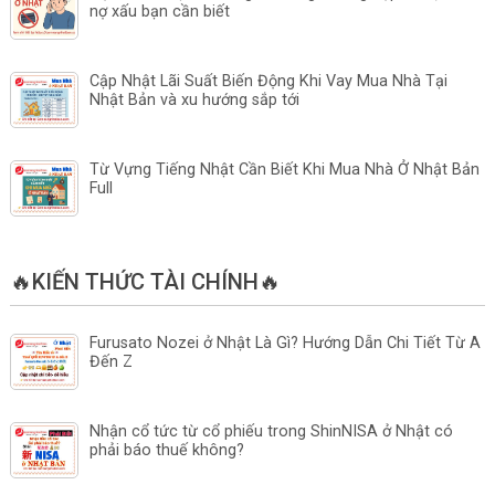
nợ xấu bạn cần biết
Cập Nhật Lãi Suất Biến Động Khi Vay Mua Nhà Tại
Nhật Bản và xu hướng sắp tới
Từ Vựng Tiếng Nhật Cần Biết Khi Mua Nhà Ở Nhật Bản
Full
🔥KIẾN THỨC TÀI CHÍNH🔥
Furusato Nozei ở Nhật Là Gì? Hướng Dẫn Chi Tiết Từ A
Đến Z
Nhận cổ tức từ cổ phiếu trong ShinNISA ở Nhật có
phải báo thuế không?