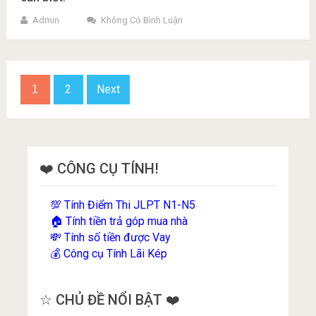
Admin
Không Có Bình Luận
Phân
2
Next
1
trang
bài
viết
❤️ CÔNG CỤ TÍNH!
Tính Điểm Thi JLPT N1-N5
💯
Tính tiền trả góp mua nhà
🏠
Tính số tiền được Vay
💸
Công cụ Tính Lãi Kép
💰
☆ CHỦ ĐỀ NỔI BẬT ❤️