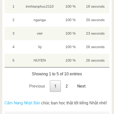
1
trinhtanphuc2110
100 %
18 seconds
2
nganga
100 %
20 seconds
3
viet
100 %
23 seconds
4
Vy
100 %
26 seconds
5
HUYEN
100 %
26 seconds
Showing 1 to 5 of 10 entries
Previous
1
2
Next
Cẩm Nang Nhật Bản
chúc bạn học thật tốt tiếng Nhật nhé!