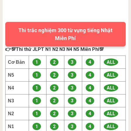
Thi trắc nghiệm 300 từ vựng tiếng Nhật
Miễn Phí
👉💯Thi thử JLPT N1 N2 N3 N4 N5 Miễn Phí💯
1
2
3
4
ALL
Cơ Bản
1
2
3
4
ALL
N5
1
2
3
4
ALL
N4
1
2
3
4
ALL
N3
1
2
3
4
ALL
N2
1
2
3
4
ALL
N1