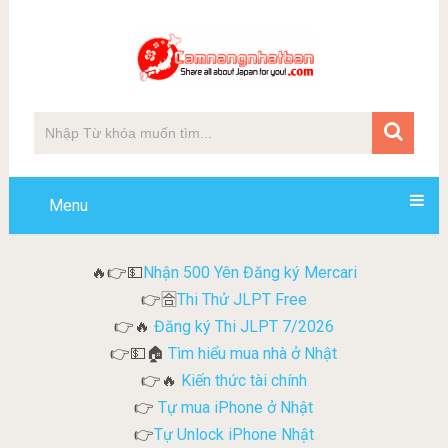
Menu
Nhận 500 Yên Đăng ký Mercari
🔥👉💵
Thi Thử JLPT Free
👉🈴
Đăng ký Thi JLPT 7/2026
👉🔥
Tìm hiểu mua nhà ở Nhật
👉💵🏠
Kiến thức tài chính
👉🔥
Tự mua iPhone ở Nhật
👉
Tự Unlock iPhone Nhật
👉