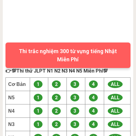
Thi trắc nghiệm 300 từ vựng tiếng Nhật
Miễn Phí
👉💯Thi thử JLPT N1 N2 N3 N4 N5 Miễn Phí💯
1
2
3
4
ALL
Cơ Bản
1
2
3
4
ALL
N5
1
2
3
4
ALL
N4
1
2
3
4
ALL
N3