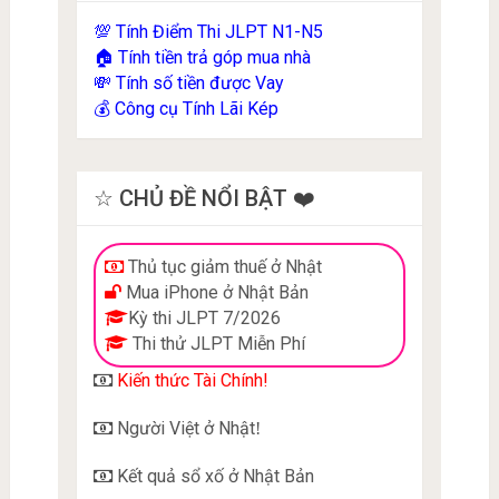
Tính Điểm Thi JLPT N1-N5
💯
Tính tiền trả góp mua nhà
🏠
Tính số tiền được Vay
💸
Công cụ Tính Lãi Kép
💰
☆ CHỦ ĐỀ NỔI BẬT ❤️
Thủ tục giảm thuế ở Nhật
Mua iPhone ở Nhật Bản
Kỳ thi JLPT 7/2026
Thi thử JLPT Miễn Phí
Kiến thức Tài Chính!
Người Việt ở Nhật
!
Kết quả sổ xố ở Nhật Bản