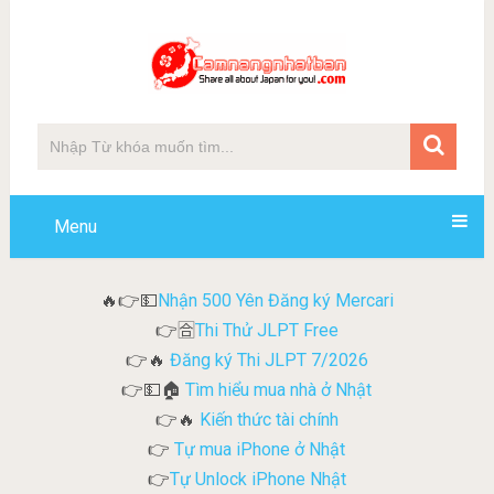
Menu
Nhận 500 Yên Đăng ký Mercari
🔥👉💵
Thi Thử JLPT Free
👉🈴
Đăng ký Thi JLPT 7/2026
👉🔥
Tìm hiểu mua nhà ở Nhật
👉💵🏠
Kiến thức tài chính
👉🔥
Tự mua iPhone ở Nhật
👉
Tự Unlock iPhone Nhật
👉