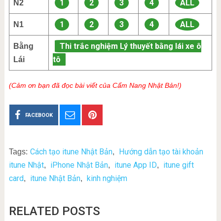
1
2
3
4
ALL
N2
1
2
3
4
ALL
N1
Thi trắc nghiệm Lý thuyết bằng lái xe ô
Bằng
tô
Lái
(Cảm ơn bạn đã đọc bài viết của Cẩm Nang Nhật Bản!)
FACEBOOK
Cách tạo itune Nhật Bản
Hướng dẫn tạo tài khoản
Tags:
,
itune Nhật
iPhone Nhật Bản
itune App ID
itune gift
,
,
,
card
itune Nhật Bản
kinh nghiệm
,
,
RELATED POSTS