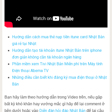
Hướng dẫn cách mua thẻ nạp tiền itune card Nhật Bản
giá rẻ tại Nhật
Hướng dẫn tạo tài khoản itune Nhật Bản trên iphone
đơn giản không cần tài khoản ngân hàng
Phần mềm xem Tivi Nhật Bản Miễn phí trên Máy tính
Điện thoại Abema TV
Những điều cần biết khi đăng ký mua điện thoại ở Nhật
Bản
Bạn hãy làm theo hướng dẫn trong Video trên, nếu gặp
bất kỳ khó khăn hay vướng mắc gì hãy để lại comment ở
Diễn đàn hỏi đáp Nhật Bản
bên dưới hoặc vào
để lại câu