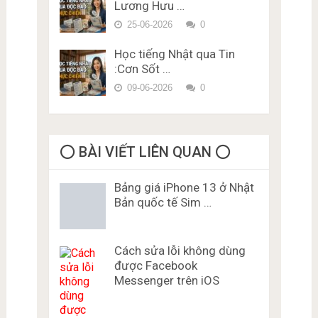
Lương Hưu …
25-06-2026
0
Học tiếng Nhật qua Tin
:Cơn Sốt …
09-06-2026
0
⭕️ BÀI VIẾT LIÊN QUAN ⭕️
Bảng giá iPhone 13 ở Nhật
Bản quốc tế Sim …
Cách sửa lỗi không dùng
được Facebook
Messenger trên iOS