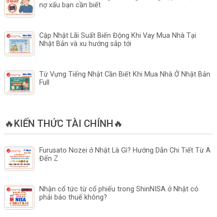
nợ xấu bạn cần biết
Cập Nhật Lãi Suất Biến Động Khi Vay Mua Nhà Tại
Nhật Bản và xu hướng sắp tới
Từ Vựng Tiếng Nhật Cần Biết Khi Mua Nhà Ở Nhật Bản
Full
🔥KIẾN THỨC TÀI CHÍNH🔥
Furusato Nozei ở Nhật Là Gì? Hướng Dẫn Chi Tiết Từ A
Đến Z
Nhận cổ tức từ cổ phiếu trong ShinNISA ở Nhật có
phải báo thuế không?