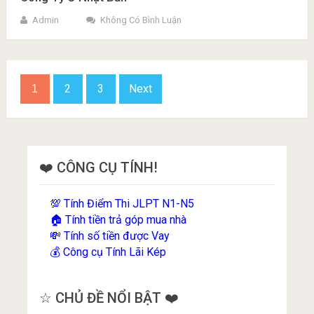
Admin
Không Có Bình Luận
Phân
2
3
Next
1
trang
bài
viết
❤️ CÔNG CỤ TÍNH!
Tính Điểm Thi JLPT N1-N5
💯
Tính tiền trả góp mua nhà
🏠
Tính số tiền được Vay
💸
Công cụ Tính Lãi Kép
💰
☆ CHỦ ĐỀ NỔI BẬT ❤️