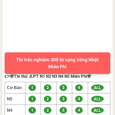
Thi trắc nghiệm 300 từ vựng tiếng Nhật
Miễn Phí
👉💯Thi thử JLPT N1 N2 N3 N4 N5 Miễn Phí💯
1
2
3
4
ALL
Cơ Bản
1
2
3
4
ALL
N5
1
2
3
4
ALL
N4