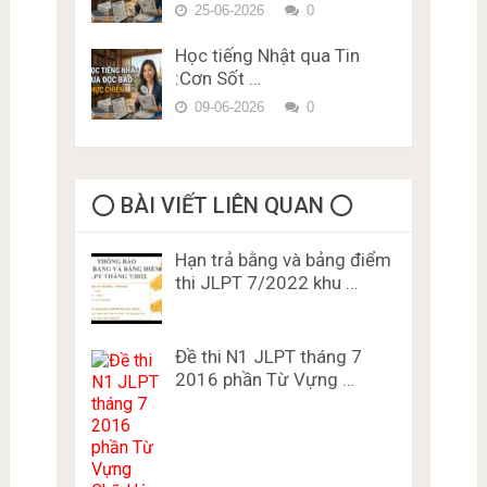
25-06-2026
0
Học tiếng Nhật qua Tin
:Cơn Sốt …
09-06-2026
0
⭕️ BÀI VIẾT LIÊN QUAN ⭕️
Hạn trả bằng và bảng điểm
thi JLPT 7/2022 khu …
Đề thi N1 JLPT tháng 7
2016 phần Từ Vựng …