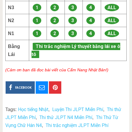
1
2
3
4
ALL
N3
1
2
3
4
ALL
N2
1
2
3
4
ALL
N1
Thi trắc nghiệm Lý thuyết bằng lái xe ô
Bằng
tô
Lái
(Cảm ơn bạn đã đọc bài viết của Cẩm Nang Nhật Bản!)
FACEBOOK
Học tiếng Nhật
Luyện Thi JLPT Miễn Phí
Thi thử
Tags:
,
,
JLPT Miễn Phí
Thi thử JLPT N4 Miễn Phí
Thi Thử Từ
,
,
Vựng Chữ Hán N4
Thi trắc nghiệm JLPT Miễn Phí
,