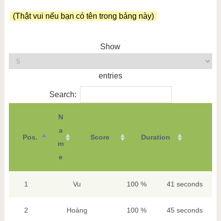
(Thật vui nếu bạn có tên trong bảng này)
Show
entries
Search:
N
a
Pos.
Score
Duration
m
e
1
Vu
100 %
41 seconds
2
Hoàng
100 %
45 seconds