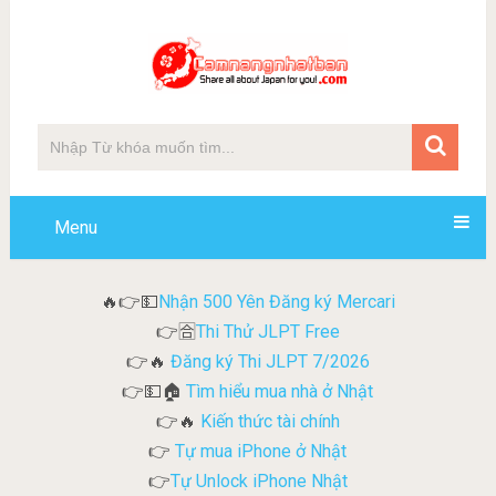
Menu
Nhận 500 Yên Đăng ký Mercari
🔥👉💵
Thi Thử JLPT Free
👉🈴
Đăng ký Thi JLPT 7/2026
👉🔥
Tìm hiểu mua nhà ở Nhật
👉💵🏠
Kiến thức tài chính
👉🔥
Tự mua iPhone ở Nhật
👉
Tự Unlock iPhone Nhật
👉