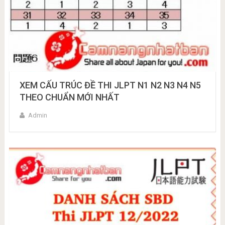
XEM CẤU TRÚC ĐỀ THI JLPT N1 N2 N3 N4 N5
THEO CHUẨN MỚI NHẤT
Admin