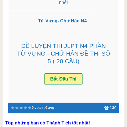
nhé!
Từ Vựng- Chữ Hán N4
ĐỀ LUYỆN THI JLPT N4 PHẦN
TỪ VỰNG - CHỮ HÁN ĐỀ THI SỐ
5 ( 20 CÂU)
130
0 votes, 0 avg
Tốp những bạn có Thành Tích tốt nhất!