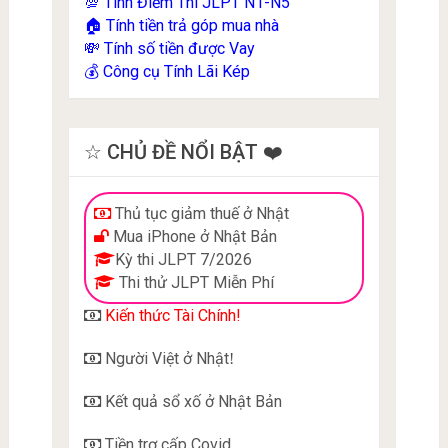
Tính Điểm Thi JLPT N1-N5
💯
Tính tiền trả góp mua nhà
🏠
Tính số tiền được Vay
💸
Công cụ Tính Lãi Kép
💰
☆ CHỦ ĐỀ NỔI BẬT ❤️
Thủ tục giảm thuế ở Nhật
Mua iPhone ở Nhật Bản
Kỳ thi JLPT 7/2026
Thi thử JLPT Miễn Phí
Kiến thức Tài Chính!
Người Việt ở Nhật
!
Kết quả sổ xố ở Nhật Bản
Tiền trợ cấp Covid