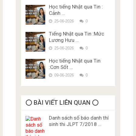
Vựng – Chữ Hán Đề 15
Học tiếng Nhật qua Tin :
Đề thi trắc nghiệm Lý thuyết
Cảnh …
bằng lái xe ở Nhật Bản Miễn
Phí Karimen 10 câu Đề 5
25-06-2026
0
Tiếng Nhật qua Tin :Mức
Lương Hưu …
25-06-2026
0
Học tiếng Nhật qua Tin
:Cơn Sốt …
09-06-2026
0
⭕️ BÀI VIẾT LIÊN QUAN ⭕️
Danh sách số báo danh thí
sinh thi JLPT 7/2018 …