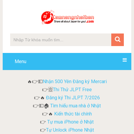
Menu
Nhận 500 Yên Đăng ký Mercari
🔥👉💵
Thi Thử JLPT Free
👉🈴
Đăng ký Thi JLPT 7/2026
👉🔥
Tìm hiểu mua nhà ở Nhật
👉💵🏠
Kiến thức tài chính
👉🔥
Tự mua iPhone ở Nhật
👉
Tự Unlock iPhone Nhật
👉