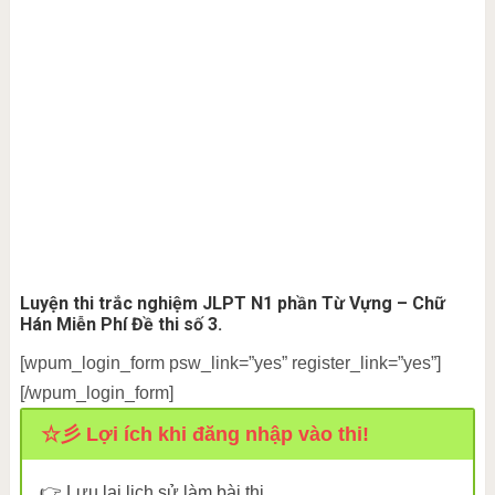
Luyện thi trắc nghiệm JLPT N1 phần Từ Vựng – Chữ
Hán Miễn Phí Đề thi số 3.
[wpum_login_form psw_link=”yes” register_link=”yes”]
[/wpum_login_form]
☆彡 Lợi ích khi đăng nhập vào thi!
👉 Lưu lại lịch sử làm bài thi.