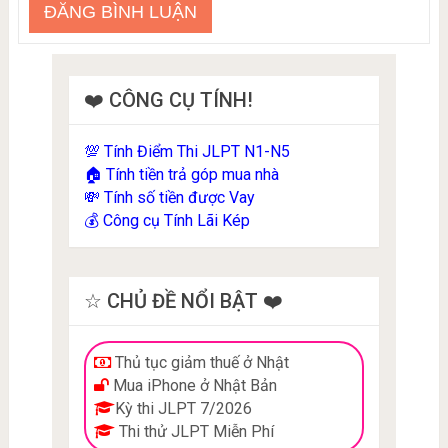
❤️ CÔNG CỤ TÍNH!
Tính Điểm Thi JLPT N1-N5
💯
Tính tiền trả góp mua nhà
🏠
Tính số tiền được Vay
💸
Công cụ Tính Lãi Kép
💰
☆ CHỦ ĐỀ NỔI BẬT ❤️
Thủ tục giảm thuế ở Nhật
Mua iPhone ở Nhật Bản
Kỳ thi JLPT 7/2026
Thi thử JLPT Miễn Phí