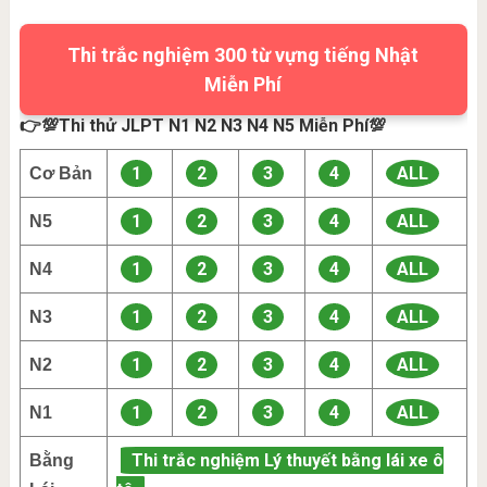
Thi trắc nghiệm 300 từ vựng tiếng Nhật
Miễn Phí
👉💯Thi thử JLPT N1 N2 N3 N4 N5 Miễn Phí💯
1
2
3
4
ALL
Cơ Bản
1
2
3
4
ALL
N5
1
2
3
4
ALL
N4
1
2
3
4
ALL
N3
1
2
3
4
ALL
N2
1
2
3
4
ALL
N1
Thi trắc nghiệm Lý thuyết bằng lái xe ô
Bằng