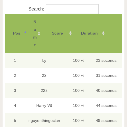
Search:
N
a
Pos.
Score
Duration
m
e
1
Ly
100 %
23 seconds
2
22
100 %
31 seconds
3
222
100 %
40 seconds
4
Harry Vũ
100 %
44 seconds
5
nguyenthingoclan
100 %
49 seconds