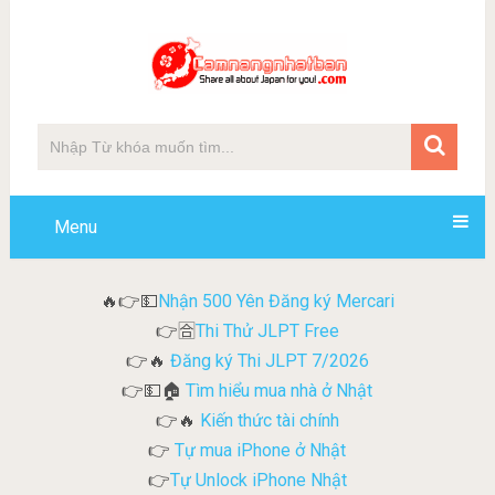
Menu
Nhận 500 Yên Đăng ký Mercari
🔥👉💵
Thi Thử JLPT Free
👉🈴
Đăng ký Thi JLPT 7/2026
👉🔥
Tìm hiểu mua nhà ở Nhật
👉💵🏠
Kiến thức tài chính
👉🔥
Tự mua iPhone ở Nhật
👉
Tự Unlock iPhone Nhật
👉