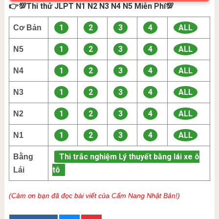
👉💯Thi thử JLPT N1 N2 N3 N4 N5 Miễn Phí💯
1
2
3
4
ALL
Cơ Bản
1
2
3
4
ALL
N5
1
2
3
4
ALL
N4
1
2
3
4
ALL
N3
1
2
3
4
ALL
N2
1
2
3
4
ALL
N1
Thi trắc nghiệm Lý thuyết bằng lái xe ô
Bằng
tô
Lái
(Cảm ơn bạn đã đọc bài viết của Cẩm Nang Nhật Bản!)