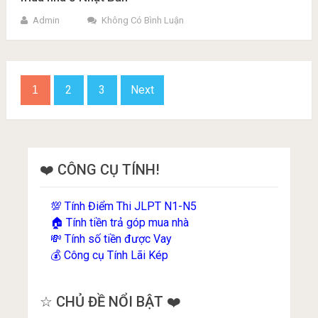
Admin
Không Có Bình Luận
Phân
2
3
Next
1
trang
bài
viết
❤️ CÔNG CỤ TÍNH!
Tính Điểm Thi JLPT N1-N5
💯
Tính tiền trả góp mua nhà
🏠
Tính số tiền được Vay
💸
Công cụ Tính Lãi Kép
💰
☆ CHỦ ĐỀ NỔI BẬT ❤️