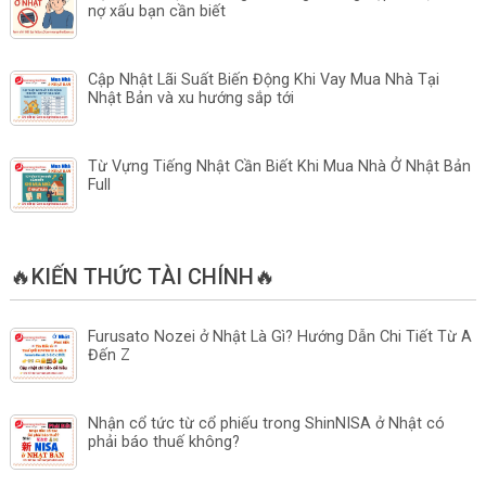
nợ xấu bạn cần biết
Cập Nhật Lãi Suất Biến Động Khi Vay Mua Nhà Tại
Nhật Bản và xu hướng sắp tới
Từ Vựng Tiếng Nhật Cần Biết Khi Mua Nhà Ở Nhật Bản
Full
🔥KIẾN THỨC TÀI CHÍNH🔥
Furusato Nozei ở Nhật Là Gì? Hướng Dẫn Chi Tiết Từ A
Đến Z
Nhận cổ tức từ cổ phiếu trong ShinNISA ở Nhật có
phải báo thuế không?