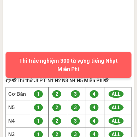
Thi trắc nghiệm 300 từ vựng tiếng Nhật
Miễn Phí
👉💯Thi thử JLPT N1 N2 N3 N4 N5 Miễn Phí💯
1
2
3
4
ALL
Cơ Bản
1
2
3
4
ALL
N5
1
2
3
4
ALL
N4
1
2
3
4
ALL
N3