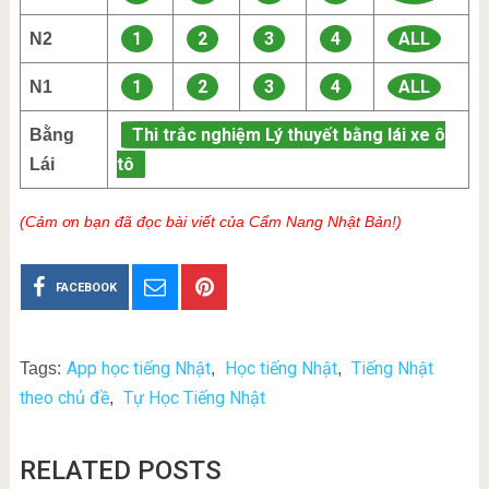
1
2
3
4
ALL
N2
1
2
3
4
ALL
N1
Thi trắc nghiệm Lý thuyết bằng lái xe ô
Bằng
tô
Lái
(Cảm ơn bạn đã đọc bài viết của Cẩm Nang Nhật Bản!)
FACEBOOK
App học tiếng Nhật
Học tiếng Nhật
Tiếng Nhật
Tags:
,
,
theo chủ đề
Tự Học Tiếng Nhật
,
RELATED POSTS