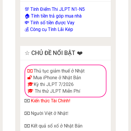
Tính Điểm Thi JLPT N1-N5
💯
Tính tiền trả góp mua nhà
🏠
Tính số tiền được Vay
💸
Công cụ Tính Lãi Kép
💰
☆ CHỦ ĐỀ NỔI BẬT ❤️
Thủ tục giảm thuế ở Nhật
Mua iPhone ở Nhật Bản
Kỳ thi JLPT 7/2026
Thi thử JLPT Miễn Phí
Kiến thức Tài Chính!
Người Việt ở Nhật
!
Kết quả sổ xố ở Nhật Bản