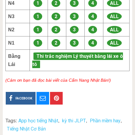
1
2
3
4
ALL
N4
1
2
3
4
ALL
N3
1
2
3
4
ALL
N2
1
2
3
4
ALL
N1
Thi trắc nghiệm Lý thuyết bằng lái xe ô
Bằng
tô
Lái
(Cảm ơn bạn đã đọc bài viết của Cẩm Nang Nhật Bản!)
FACEBOOK
App học tiếng Nhật
kỳ thi JLPT
Phần mềm hay
Tags:
,
,
,
Tiếng Nhật Cơ Bản