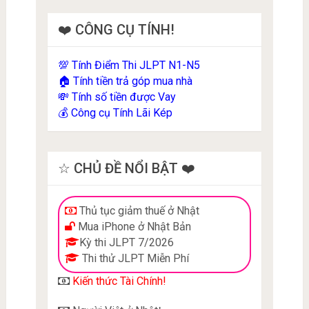
❤️ CÔNG CỤ TÍNH!
Tính Điểm Thi JLPT N1-N5
💯
Tính tiền trả góp mua nhà
🏠
Tính số tiền được Vay
💸
Công cụ Tính Lãi Kép
💰
☆ CHỦ ĐỀ NỔI BẬT ❤️
Thủ tục giảm thuế ở Nhật
Mua iPhone ở Nhật Bản
Kỳ thi JLPT 7/2026
Thi thử JLPT Miễn Phí
Kiến thức Tài Chính!