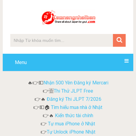
Menu
Nhận 500 Yên Đăng ký Mercari
🔥👉💵
Thi Thử JLPT Free
👉🈴
Đăng ký Thi JLPT 7/2026
👉🔥
Tìm hiểu mua nhà ở Nhật
👉💵🏠
Kiến thức tài chính
👉🔥
Tự mua iPhone ở Nhật
👉
Tự Unlock iPhone Nhật
👉