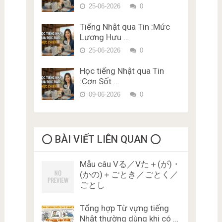
Phí Karimen 10 câu Đề 5
25-06-2026
0
Tiếng Nhật qua Tin :Mức
Lương Hưu …
25-06-2026
0
Học tiếng Nhật qua Tin
:Cơn Sốt …
09-06-2026
0
⭕️ BÀI VIẾT LIÊN QUAN ⭕️
Mẫu câu Vる／Vた＋(が)・
(かの)＋ごとき／ごとく／
ごとし
Tổng hợp Từ vựng tiếng
Nhật thường dùng khi có …