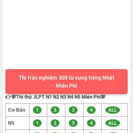
Thi trắc nghiệm 300 từ vựng tiếng Nhật
Miễn Phí
👉💯Thi thử JLPT N1 N2 N3 N4 N5 Miễn Phí💯
1
2
3
4
ALL
Cơ Bản
1
2
3
4
ALL
N5