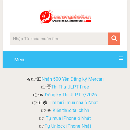
Menu
Nhận 500 Yên Đăng ký Mercari
🔥👉💵
Thi Thử JLPT Free
👉🈴
Đăng ký Thi JLPT 7/2026
👉🔥
Tìm hiểu mua nhà ở Nhật
👉💵🏠
Kiến thức tài chính
👉🔥
Tự mua iPhone ở Nhật
👉
Tự Unlock iPhone Nhật
👉