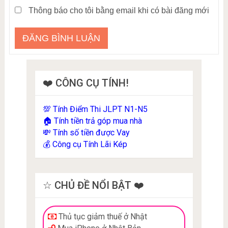
Thông báo cho tôi bằng email khi có bài đăng mới
❤️ CÔNG CỤ TÍNH!
Tính Điểm Thi JLPT N1-N5
💯
Tính tiền trả góp mua nhà
🏠
Tính số tiền được Vay
💸
Công cụ Tính Lãi Kép
💰
☆ CHỦ ĐỀ NỔI BẬT ❤️
Thủ tục giảm thuế ở Nhật