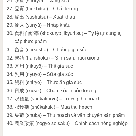
収量 (shūryō) – Năng suất
品質 (hinshitsu) – Chất lượng
輸出 (yushutsu) – Xuất khẩu
輸入 (yunyū) – Nhập khẩu
食料自給率 (shokuryō jikyūritsu) – Tỷ lệ tự cung tự
cấp thực phẩm
畜舎 (chikusha) – Chuồng gia súc
繁殖 (hanshoku) – Sinh sản, nuôi giống
肉用 (nikuyō) – Thịt gia súc
乳用 (nyūyō) – Sữa gia súc
飼料 (shiryō) – Thức ăn gia súc
育成 (ikusei) – Chăm sóc, nuôi dưỡng
収穫量 (shūkakuryō) – Lượng thu hoạch
収穫期 (shūkakuki) – Mùa thu hoạch
集荷 (shūka) – Thu hoạch và vận chuyển sản phẩm
農業政策 (nōgyō seisaku) – Chính sách nông nghiệp