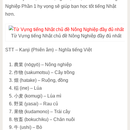
Nghiệp Phần 1 hy vọng sẽ giúp bạn học tốt tiếng Nhật
hơn.
Từ Vựng tiếng Nhật chủ đề Nông Nghiệp đầy đủ nhất
STT – Kanji (Phiên âm) – Nghĩa tiếng Việt
農業 (nōgyō) – Nông nghiệp
作物 (sakumotsu) – Cây trồng
畑 (hatake) – Ruộng, đồng
稲 (ine) – Lúa
小麦 (komugi) – Lúa mì
野菜 (yasai) – Rau củ
果物 (kudamono) – Trái cây
牧畜 (bokuchiku) – Chăn nuôi
牛 (ushi) – Bò