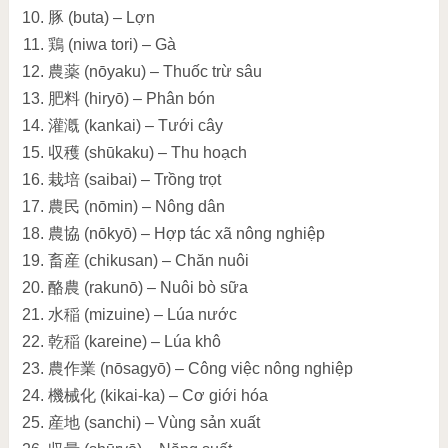
豚 (buta) – Lợn
鶏 (niwa tori) – Gà
農薬 (nōyaku) – Thuốc trừ sâu
肥料 (hiryō) – Phân bón
灌漑 (kankai) – Tưới cây
収穫 (shūkaku) – Thu hoạch
栽培 (saibai) – Trồng trọt
農民 (nōmin) – Nông dân
農協 (nōkyō) – Hợp tác xã nông nghiệp
畜産 (chikusan) – Chăn nuôi
酪農 (rakunō) – Nuôi bò sữa
水稲 (mizuine) – Lúa nước
乾稲 (kareine) – Lúa khô
農作業 (nōsagyō) – Công việc nông nghiệp
機械化 (kikai-ka) – Cơ giới hóa
産地 (sanchi) – Vùng sản xuất