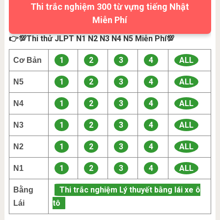
Thi trắc nghiệm 300 từ vựng tiếng Nhật
Miễn Phí
👉💯Thi thử JLPT N1 N2 N3 N4 N5 Miễn Phí💯
1
2
3
4
ALL
Cơ Bản
1
2
3
4
ALL
N5
1
2
3
4
ALL
N4
1
2
3
4
ALL
N3
1
2
3
4
ALL
N2
1
2
3
4
ALL
N1
Thi trắc nghiệm Lý thuyết bằng lái xe ô
Bằng
tô
Lái