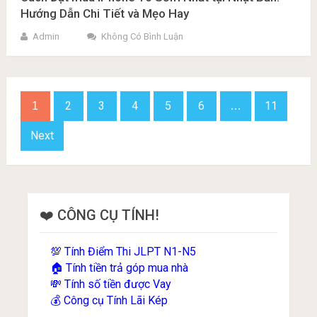
Hướng Dẫn Chi Tiết và Mẹo Hay
Admin
Không Có Bình Luận
Phân
2
3
4
5
6
11
1
…
trang
bài
Next
viết
❤️ CÔNG CỤ TÍNH!
Tính Điểm Thi JLPT N1-N5
💯
Tính tiền trả góp mua nhà
🏠
Tính số tiền được Vay
💸
Công cụ Tính Lãi Kép
💰