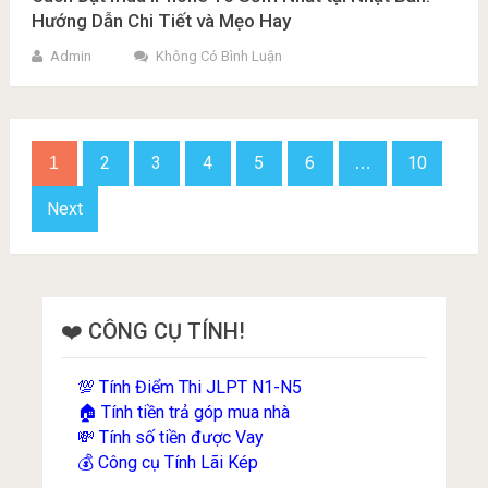
Hướng Dẫn Chi Tiết và Mẹo Hay
Admin
Không Có Bình Luận
Phân
2
3
4
5
6
10
1
…
trang
bài
Next
viết
❤️ CÔNG CỤ TÍNH!
Tính Điểm Thi JLPT N1-N5
💯
Tính tiền trả góp mua nhà
🏠
Tính số tiền được Vay
💸
Công cụ Tính Lãi Kép
💰