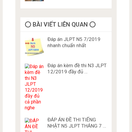
⭕️ BÀI VIẾT LIÊN QUAN ⭕️
Đáp án JLPT N5 7/2019
nhanh chuẩn nhất
Đáp án kèm đề thi N3 JLPT
12/2019 đầy đủ …
ĐÁP ÁN ĐỀ THI TIẾNG
NHẬT N5 JLPT THÁNG 7 …