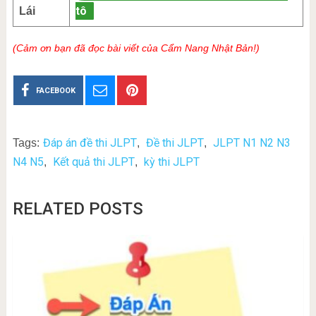
tô
Lái
(Cảm ơn bạn đã đọc bài viết của Cẩm Nang Nhật Bản!)
FACEBOOK
Đáp án đề thi JLPT
Đề thi JLPT
JLPT N1 N2 N3
Tags:
,
,
N4 N5
Kết quả thi JLPT
kỳ thi JLPT
,
,
RELATED POSTS