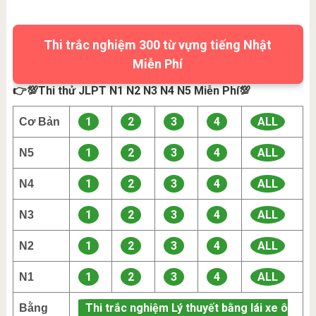
Thi trắc nghiệm 300 từ vựng tiếng Nhật
Miễn Phí
👉💯Thi thử JLPT N1 N2 N3 N4 N5 Miễn Phí💯
1
2
3
4
ALL
Cơ Bản
1
2
3
4
ALL
N5
1
2
3
4
ALL
N4
1
2
3
4
ALL
N3
1
2
3
4
ALL
N2
1
2
3
4
ALL
N1
Thi trắc nghiệm Lý thuyết bằng lái xe ô
Bằng