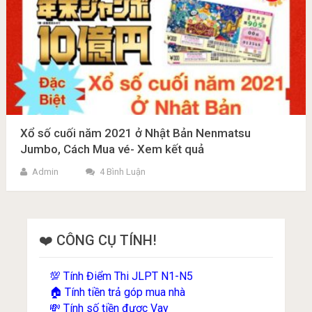
Xổ số cuối năm 2021 ở Nhật Bản Nenmatsu
Jumbo, Cách Mua vé- Xem kết quả
Admin
4 Bình Luận
❤️ CÔNG CỤ TÍNH!
Tính Điểm Thi JLPT N1-N5
💯
Tính tiền trả góp mua nhà
🏠
Tính số tiền được Vay
💸