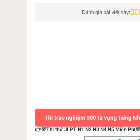
Đánh giá bài viết này:
Thi trắc nghiệm 300 từ vựng tiếng Nh
👉💯Thi thử JLPT N1 N2 N3 N4 N5 Miễn Phí