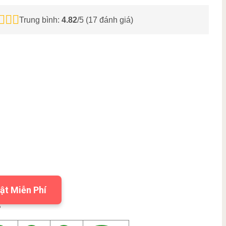
Trung bình:
4.82
/5 (
17
đánh giá)
ật Miễn Phí
