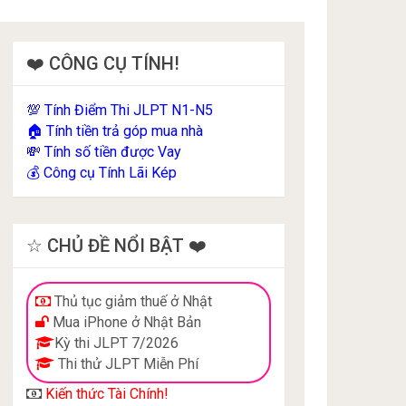
❤️ CÔNG CỤ TÍNH!
Tính Điểm Thi JLPT N1-N5
💯
Tính tiền trả góp mua nhà
🏠
Tính số tiền được Vay
💸
Công cụ Tính Lãi Kép
💰
☆ CHỦ ĐỀ NỔI BẬT ❤️
Thủ tục giảm thuế ở Nhật
Mua iPhone ở Nhật Bản
Kỳ thi JLPT 7/2026
Thi thử JLPT Miễn Phí
Kiến thức Tài Chính!