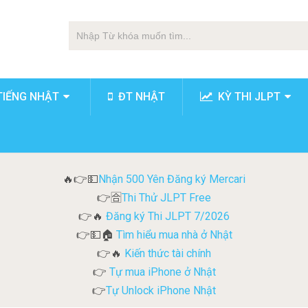
TIẾNG NHẬT
ĐT NHẬT
KỲ THI JLPT
Nhận 500 Yên Đăng ký Mercari
🔥👉💵
Thi Thử JLPT Free
👉🈴
Đăng ký Thi JLPT 7/2026
👉🔥
Tìm hiểu mua nhà ở Nhật
👉💵🏠
Kiến thức tài chính
👉🔥
Tự mua iPhone ở Nhật
👉
Tự Unlock iPhone Nhật
👉