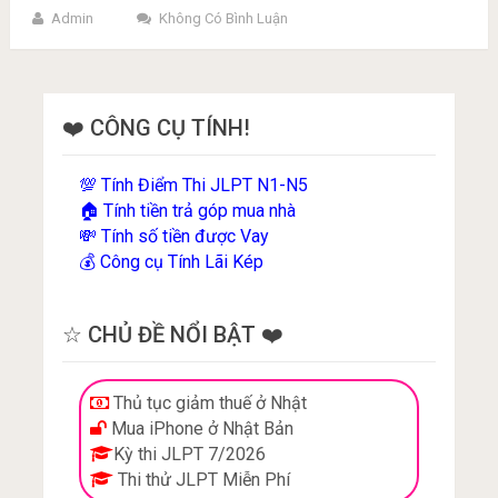
Admin
Không Có Bình Luận
❤️ CÔNG CỤ TÍNH!
Tính Điểm Thi JLPT N1-N5
💯
Tính tiền trả góp mua nhà
🏠
Tính số tiền được Vay
💸
Công cụ Tính Lãi Kép
💰
☆ CHỦ ĐỀ NỔI BẬT ❤️
Thủ tục giảm thuế ở Nhật
Mua iPhone ở Nhật Bản
Kỳ thi JLPT 7/2026
Thi thử JLPT Miễn Phí