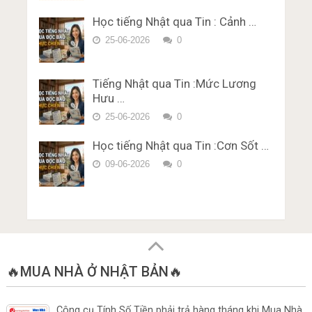
bằng lái xe ở Nhật Bản Miễn Phí
Trắc nghiệm JLPT N1 Từ Vựng
Karimen 10 câu Đề 4
Học tiếng Nhật qua Tin : Cảnh …
– Chữ Hán Đề 15
Đề thi trắc nghiệm Lý thuyết
25-06-2026
0
bằng lái xe ở Nhật Bản Miễn Phí
Karimen 10 câu Đề 5
Tiếng Nhật qua Tin :Mức Lương
Hưu …
25-06-2026
0
Học tiếng Nhật qua Tin :Cơn Sốt …
09-06-2026
0
🔥MUA NHÀ Ở NHẬT BẢN🔥
Công cụ Tính Số Tiền phải trả hàng tháng khi Mua Nhà