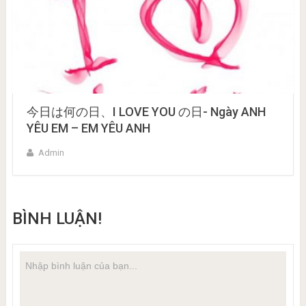
今日は何の日、I LOVE YOU の日- Ngày ANH
YÊU EM – EM YÊU ANH
Admin
BÌNH LUẬN!