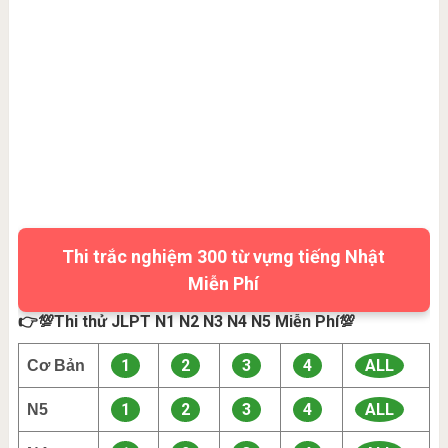
Thi trắc nghiệm 300 từ vựng tiếng Nhật
Miễn Phí
👉💯Thi thử JLPT N1 N2 N3 N4 N5 Miễn Phí💯
1
2
3
4
ALL
Cơ Bản
1
2
3
4
ALL
N5