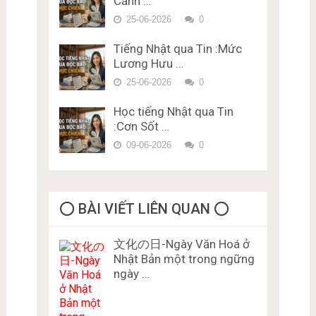
Cảnh …
bằng lái xe ở Nhật Bản Miễn
Phí Karimen 10 câu Đề 5
25-06-2026
0
Tiếng Nhật qua Tin :Mức
Lương Hưu …
25-06-2026
0
Học tiếng Nhật qua Tin
:Cơn Sốt …
09-06-2026
0
⭕️ BÀI VIẾT LIÊN QUAN ⭕️
文化の日-Ngày Văn Hoá ở
Nhật Bản một trong ngững
ngày …