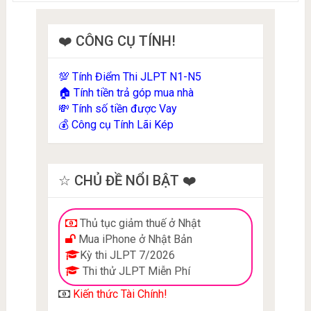
❤️ CÔNG CỤ TÍNH!
Tính Điểm Thi JLPT N1-N5
💯
Tính tiền trả góp mua nhà
🏠
Tính số tiền được Vay
💸
Công cụ Tính Lãi Kép
💰
☆ CHỦ ĐỀ NỔI BẬT ❤️
Thủ tục giảm thuế ở Nhật
Mua iPhone ở Nhật Bản
Kỳ thi JLPT 7/2026
Thi thử JLPT Miễn Phí
Kiến thức Tài Chính!