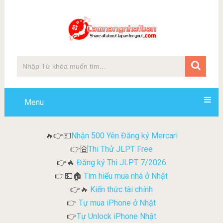
Menu
Nhận 500 Yên Đăng ký Mercari
🔥👉💵
Thi Thử JLPT Free
👉🈴
Đăng ký Thi JLPT 7/2026
👉🔥
Tìm hiểu mua nhà ở Nhật
👉💵🏠
Kiến thức tài chính
👉🔥
Tự mua iPhone ở Nhật
👉
Tự Unlock iPhone Nhật
👉