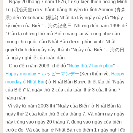
Ngày 20 tháng 7 năm 1876, từ sự kiện thiên hoàng Minh
Trị (明治天皇) đi vi hành bằng thuyền từ tỉnh Aomori (青森
県) đến Yokohama (横浜) Nhật đã lấy ngày này là “Ngày
kỷ niệm của Biển” – 海の記念日. Nhưng đến năm 1996 để
” Cản tạ những thứ mà Biển mang lại và cũng như cầu
mong cho quốc đảo Nhật Bản được phồn vinh” Nhật
quyết định đổi ngày này thành “Ngày của Biển” – 海の日
là ngày nghỉ lễ của toàn dân.
Ngày thứ 2 hạnh phúc
Cho đến năm 2003, chế độ “
” –
Happy monday – ハッピーマンデー
Happy
(Xem thêm về:
monday ở Nhật Bản
) ở Nhật Bản
Được thiết lập thì “Ngày
của Biển” là ngày thứ 2 của của tuần thứ 3 của tháng 7
hàng năm.
Vì vậy từ năm 2003 thì “Ngày của Biển” ở Nhật Bản là
ngày thứ 2 của tuần thứ 3 của tháng 7. Và năm nay ngày
này trùng vào ngày 20 tháng 7, đúng vào ngày của biển
trước đó. Và các bạn ở Nhật Bản có thêm 1 ngày nghỉ đó