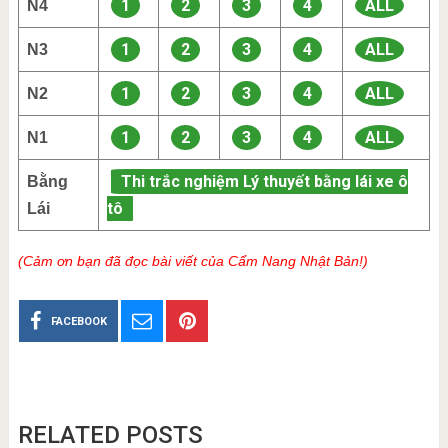
1
2
3
4
ALL
N4
1
2
3
4
ALL
N3
1
2
3
4
ALL
N2
1
2
3
4
ALL
N1
Thi trắc nghiệm Lý thuyết bằng lái xe ô
Bằng
tô
Lái
(Cảm ơn bạn đã đọc bài viết của Cẩm Nang Nhật Bản!)
FACEBOOK
RELATED POSTS