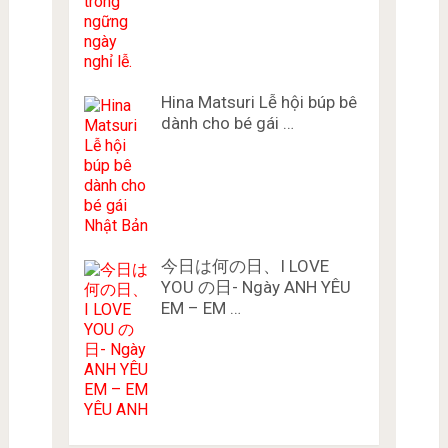
Hina Matsuri Lễ hội búp bê
dành cho bé gái …
今日は何の日、I LOVE
YOU の日- Ngày ANH YÊU
EM – EM …