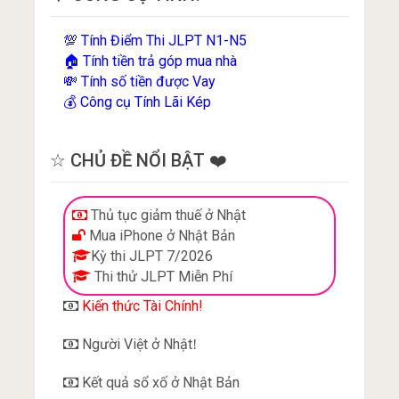
Tính Điểm Thi JLPT N1-N5
💯
Tính tiền trả góp mua nhà
🏠
Tính số tiền được Vay
💸
Công cụ Tính Lãi Kép
💰
☆ CHỦ ĐỀ NỔI BẬT ❤️
Thủ tục giảm thuế ở Nhật
Mua iPhone ở Nhật Bản
Kỳ thi JLPT 7/2026
Thi thử JLPT Miễn Phí
Kiến thức Tài Chính!
Người Việt ở Nhật
!
Kết quả sổ xố ở Nhật Bản