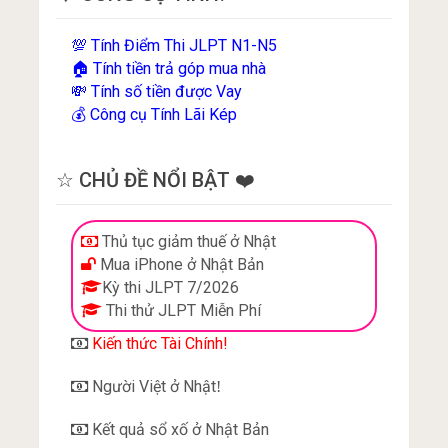
Tính Điểm Thi JLPT N1-N5
💯
Tính tiền trả góp mua nhà
🏠
Tính số tiền được Vay
💸
Công cụ Tính Lãi Kép
💰
☆ CHỦ ĐỀ NỔI BẬT ❤️
Thủ tục giảm thuế ở Nhật
Mua iPhone ở Nhật Bản
Kỳ thi JLPT 7/2026
Thi thử JLPT Miễn Phí
Kiến thức Tài Chính!
Người Việt ở Nhật
!
Kết quả sổ xố ở Nhật Bản