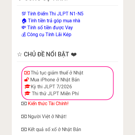
Tính Điểm Thi JLPT N1-N5
💯
Tính tiền trả góp mua nhà
🏠
Tính số tiền được Vay
💸
Công cụ Tính Lãi Kép
💰
☆ CHỦ ĐỀ NỔI BẬT ❤️
Thủ tục giảm thuế ở Nhật
Mua iPhone ở Nhật Bản
Kỳ thi JLPT 7/2026
Thi thử JLPT Miễn Phí
Kiến thức Tài Chính!
Người Việt ở Nhật
!
Kết quả sổ xố ở Nhật Bản