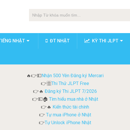
TIẾNG NHẬT
ĐT NHẬT
KỲ THI JLPT
Nhận 500 Yên Đăng ký Mercari
🔥👉💵
Thi Thử JLPT Free
👉🈴
Đăng ký Thi JLPT 7/2026
👉🔥
Tìm hiểu mua nhà ở Nhật
👉💵🏠
Kiến thức tài chính
👉🔥
Tự mua iPhone ở Nhật
👉
Tự Unlock iPhone Nhật
👉