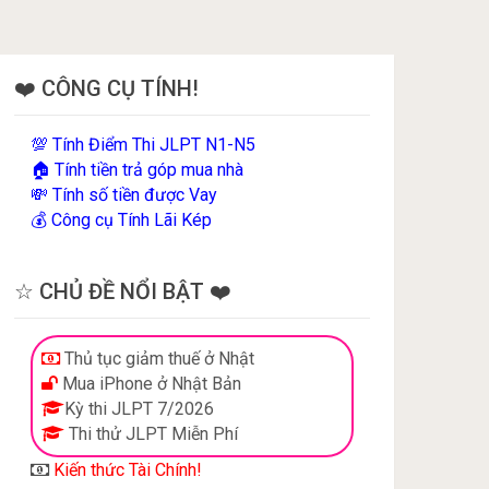
❤️ CÔNG CỤ TÍNH!
Tính Điểm Thi JLPT N1-N5
💯
Tính tiền trả góp mua nhà
🏠
Tính số tiền được Vay
💸
Công cụ Tính Lãi Kép
💰
☆ CHỦ ĐỀ NỔI BẬT ❤️
Thủ tục giảm thuế ở Nhật
Mua iPhone ở Nhật Bản
Kỳ thi JLPT 7/2026
Thi thử JLPT Miễn Phí
Kiến thức Tài Chính!