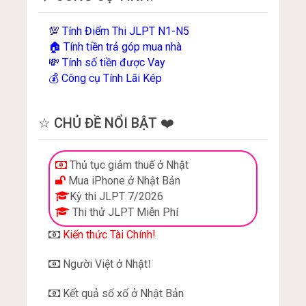
Tính Điểm Thi JLPT N1-N5
💯
Tính tiền trả góp mua nhà
🏠
Tính số tiền được Vay
💸
Công cụ Tính Lãi Kép
💰
☆ CHỦ ĐỀ NỔI BẬT ❤️
Thủ tục giảm thuế ở Nhật
Mua iPhone ở Nhật Bản
Kỳ thi JLPT 7/2026
Thi thử JLPT Miễn Phí
Kiến thức Tài Chính!
Người Việt ở Nhật
!
Kết quả sổ xố ở Nhật Bản