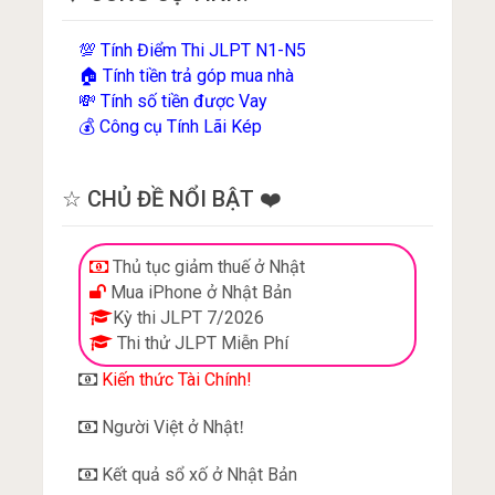
Tính Điểm Thi JLPT N1-N5
💯
Tính tiền trả góp mua nhà
🏠
Tính số tiền được Vay
💸
Công cụ Tính Lãi Kép
💰
☆ CHỦ ĐỀ NỔI BẬT ❤️
Thủ tục giảm thuế ở Nhật
Mua iPhone ở Nhật Bản
Kỳ thi JLPT 7/2026
Thi thử JLPT Miễn Phí
Kiến thức Tài Chính!
Người Việt ở Nhật
!
Kết quả sổ xố ở Nhật Bản