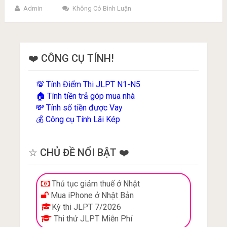
Admin
Không Có Bình Luận
❤️ CÔNG CỤ TÍNH!
Tính Điểm Thi JLPT N1-N5
💯
Tính tiền trả góp mua nhà
🏠
Tính số tiền được Vay
💸
Công cụ Tính Lãi Kép
💰
☆ CHỦ ĐỀ NỔI BẬT ❤️
Thủ tục giảm thuế ở Nhật
Mua iPhone ở Nhật Bản
Kỳ thi JLPT 7/2026
Thi thử JLPT Miễn Phí