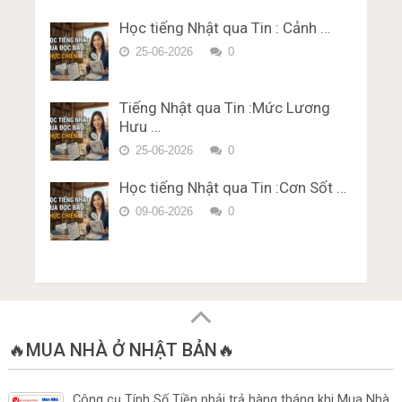
bằng lái xe ở Nhật Bản Miễn Phí
Trắc nghiệm JLPT N1 Từ Vựng
Karimen 10 câu Đề 4
Học tiếng Nhật qua Tin : Cảnh …
– Chữ Hán Đề 15
Đề thi trắc nghiệm Lý thuyết
25-06-2026
0
bằng lái xe ở Nhật Bản Miễn Phí
Karimen 10 câu Đề 5
Tiếng Nhật qua Tin :Mức Lương
Hưu …
25-06-2026
0
Học tiếng Nhật qua Tin :Cơn Sốt …
09-06-2026
0
🔥MUA NHÀ Ở NHẬT BẢN🔥
Công cụ Tính Số Tiền phải trả hàng tháng khi Mua Nhà