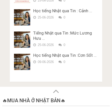
– Chữ Hán Đề 14
25-06-2026
0
bằng lái xe ở Nhật Bản Miễn Phí
Trắc nghiệm JLPT N1 Từ Vựng
Karimen 10 câu Đề 4
Học tiếng Nhật qua Tin : Cảnh …
– Chữ Hán Đề 15
Đề thi trắc nghiệm Lý thuyết
25-06-2026
0
bằng lái xe ở Nhật Bản Miễn Phí
Karimen 10 câu Đề 5
Tiếng Nhật qua Tin :Mức Lương
Hưu …
25-06-2026
0
Học tiếng Nhật qua Tin :Cơn Sốt …
09-06-2026
0
🔥MUA NHÀ Ở NHẬT BẢN🔥