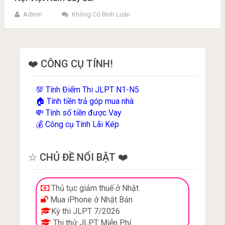
Admin
Không Có Bình Luận
❤️ CÔNG CỤ TÍNH!
Tính Điểm Thi JLPT N1-N5
💯
Tính tiền trả góp mua nhà
🏠
Tính số tiền được Vay
💸
Công cụ Tính Lãi Kép
💰
☆ CHỦ ĐỀ NỔI BẬT ❤️
Thủ tục giảm thuế ở Nhật
Mua iPhone ở Nhật Bản
Kỳ thi JLPT 7/2026
Thi thử JLPT Miễn Phí