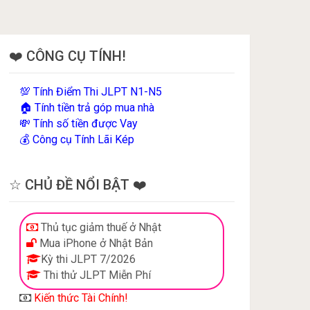
❤️ CÔNG CỤ TÍNH!
Tính Điểm Thi JLPT N1-N5
💯
Tính tiền trả góp mua nhà
🏠
Tính số tiền được Vay
💸
Công cụ Tính Lãi Kép
💰
☆ CHỦ ĐỀ NỔI BẬT ❤️
Thủ tục giảm thuế ở Nhật
Mua iPhone ở Nhật Bản
Kỳ thi JLPT 7/2026
Thi thử JLPT Miễn Phí
Kiến thức Tài Chính!