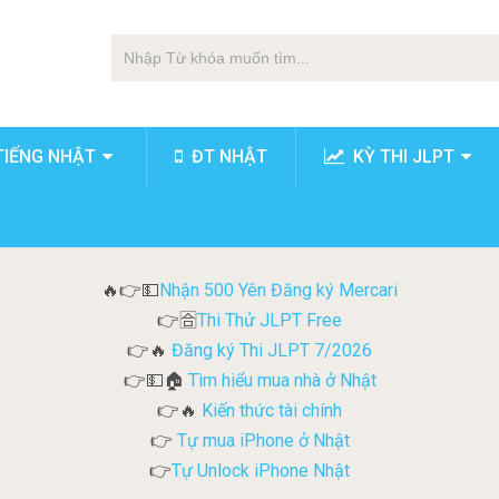
TIẾNG NHẬT
ĐT NHẬT
KỲ THI JLPT
Nhận 500 Yên Đăng ký Mercari
🔥👉💵
Thi Thử JLPT Free
👉🈴
Đăng ký Thi JLPT 7/2026
👉🔥
Tìm hiểu mua nhà ở Nhật
👉💵🏠
Kiến thức tài chính
👉🔥
Tự mua iPhone ở Nhật
👉
Tự Unlock iPhone Nhật
👉