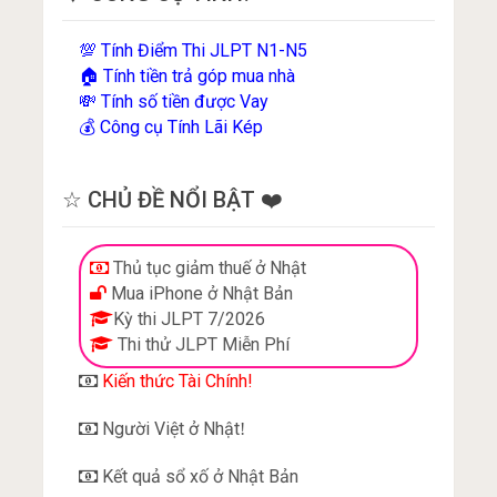
Tính Điểm Thi JLPT N1-N5
💯
Tính tiền trả góp mua nhà
🏠
Tính số tiền được Vay
💸
Công cụ Tính Lãi Kép
💰
☆ CHỦ ĐỀ NỔI BẬT ❤️
Thủ tục giảm thuế ở Nhật
Mua iPhone ở Nhật Bản
Kỳ thi JLPT 7/2026
Thi thử JLPT Miễn Phí
Kiến thức Tài Chính!
Người Việt ở Nhật
!
Kết quả sổ xố ở Nhật Bản