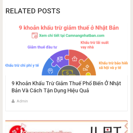
RELATED POSTS
9 Khoản Khấu Trừ Giảm Thuế Phổ Biến Ở Nhật
Bản Và Cách Tận Dụng Hiệu Quả
Admin