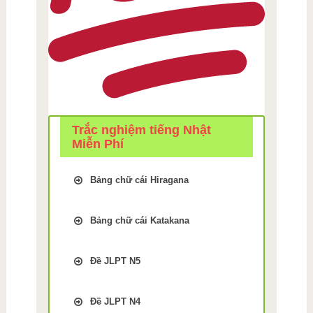
Trắc nghiệm tiếng Nhật
Miễn Phí
Bảng chữ cái Hiragana
Trắc Nghiệm kiểm tra Nhớ
bảng chữ cái Tiếng Nhật
Bảng chữ cái Katakana
hiragana Bài 1
Trắc Nghiệm kiểm tra Nhớ
Trắc Nghiệm kiểm tra Nhớ
bảng chữ cái Tiếng Nhật
bảng chữ cái Tiếng Nhật
Đề JLPT N5
Katakana Bài 9
hiragana Bài 2
Luyện thi JLPT N5 phần Chữ
Trắc Nghiệm kiểm tra Nhớ
Trắc Nghiệm kiểm tra Nhớ
Hán Đề thi số 1
bảng chữ cái Tiếng Nhật
Đề JLPT N4
bảng chữ cái Tiếng Nhật
Luyện thi JLPT N5 phần Chữ