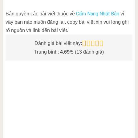
Cẩm Nang Nhật Bản
Bản quyền các bài viết thuộc về
vì
vậy bạn nào muốn đăng lại, copy bài viết xin vui lòng ghi
rõ nguồn và link đến bài viết.
Đánh giá bài viết này:
Trung bình:
4.69
/5 (
13
đánh giá)