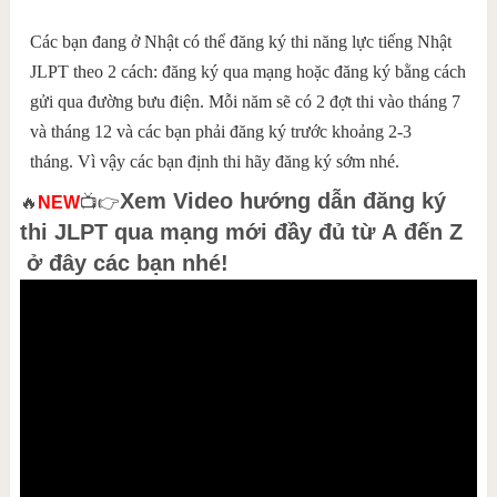
Các bạn đang ở Nhật
có thể
đăng ký thi năng lực tiếng Nhật
JLPT theo 2 cách: đăng ký qua mạng hoặc đăng ký bằng cách
gửi qua đường bưu điện. Mỗi năm sẽ có 2 đợt thi vào tháng 7
và tháng 12 và các bạn phải đăng ký trước khoảng 2-3
tháng.
Vì vậy các bạn định thi hãy đăng ký sớm nhé.
Xem Video hướng dẫn đăng ký
🔥
NEW
📺👉
thi JLPT qua mạng mới đầy đủ từ A đến Z
ở đây các bạn nhé!