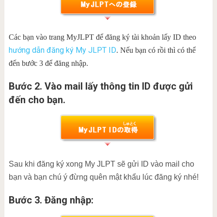
Các bạn vào trang MyJLPT để đăng ký tài khoản lấy ID theo
hướng dẫn đăng ký My JLPT ID
.
Nếu bạn có rồi thì có thể
đến bước 3 để đăng nhập.
Bước 2. Vào mail lấy thông tin ID được gửi
đến cho bạn.
Sau khi đăng ký xong My JLPT sẽ gửi ID vào mail cho
bạn và bạn chú ý đừng quên mật khẩu lúc đăng ký nhé!
Bước 3. Đăng nhập: