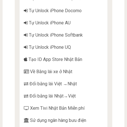
Tự Unlock iPhone Docomo
Tự Unlock iPhone AU
Tự Unlock iPhone Softbank
Tự Unlock iPhone UQ
Tạo ID App Store Nhật Bản
Về Bằng lái xe ở Nhật
Đổi bằng lái Việt →Nhật
Đổi bằng lái Nhật→Việt
Xem Tivi Nhật Bản Miễn phí
Sử dụng ngân hàng bưu điện