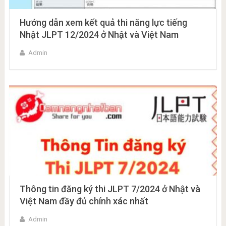
Hướng dẫn xem kết quả thi năng lực tiếng
Nhật JLPT 12/2024 ở Nhật và Việt Nam
Admin
Thông tin đăng ký thi JLPT 7/2024 ở Nhật và
Việt Nam đầy đủ chính xác nhất
Admin