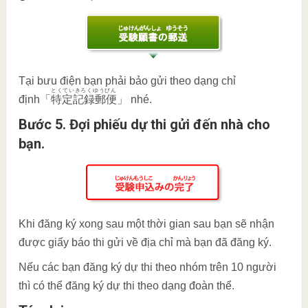
Tại bưu điện bạn phải bảo gửi theo dạng chỉ
とくていきろくゆうびん
định「
特定記録郵便
」 nhé.
Bước 5. Đợi phiếu dự thi gửi đến nhà cho
bạn.
Khi đăng ký xong sau một thời gian sau bạn sẽ nhận
được giấy báo thi gửi về địa chỉ mà bạn đã đăng ký.
Nếu các bạn đăng ký dự thi theo nhóm trên 10 người
thì có thể đăng ký dự thi theo dạng đoàn thể.