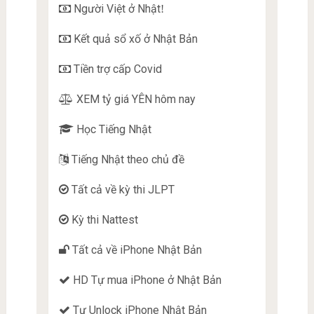
Người Việt ở Nhật
!
Kết quả sổ xố ở Nhật Bản
Tiền trợ cấp Covid
XEM tỷ giá YÊN hôm nay
Học Tiếng Nhật
Tiếng Nhật theo chủ đề
Tất cả về kỳ thi JLPT
Kỳ thi Nattest
Tất cả về iPhone Nhật Bản
HD Tự mua iPhone ở Nhật Bản
Tự Unlock iPhone Nhật Bản