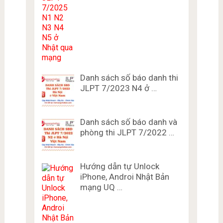
Danh sách số báo danh thi
JLPT 7/2023 N4 ở …
Danh sách số báo danh và
phòng thi JLPT 7/2022 …
Hướng dẫn tự Unlock
iPhone, Androi Nhật Bản
mạng UQ …