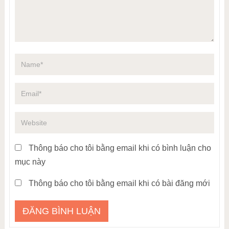
Thông báo cho tôi bằng email khi có bình luận cho
mục này
Thông báo cho tôi bằng email khi có bài đăng mới