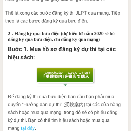
Thế là xong các bước đăng ký thi JLPT qua mạng. Tiếp
theo là các bước đăng ký qua bưu điện.
2
．
Đăng ký qua bưu điện (dự kiến từ năm 2020 sẽ bỏ
đăng ký qua bưu điện, chỉ đăng ký qua mạng)
Bước 1. Mua hồ sơ đăng ký dự thi tại các
hiệu sách:
Để đăng ký thi qua bưu điện ban đầu bạn phải mua
quyển “Hướng dẫn dự thi” (受験案内) tại các cửa hàng
sách hoặc mua qua mạng, trong đó sẽ có phiếu đăng
ký dự thi. Bạn có thể tìm hiệu sách hoặc mua qua
tại đây
mạng
.