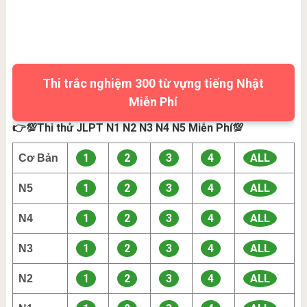
Thi trắc nghiệm 300 từ vựng tiếng Nhật
Miễn Phí
👉💯Thi thử JLPT N1 N2 N3 N4 N5 Miễn Phí💯
1
2
3
4
ALL
Cơ Bản
1
2
3
4
ALL
N5
1
2
3
4
ALL
N4
1
2
3
4
ALL
N3
1
2
3
4
ALL
N2