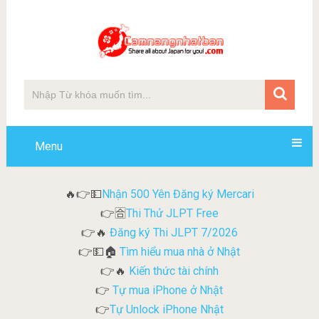
Menu
Nhận 500 Yên Đăng ký Mercari
🔥👉💵
Thi Thử JLPT Free
👉🈴
Đăng ký Thi JLPT 7/2026
👉🔥
Tìm hiểu mua nhà ở Nhật
👉💵🏠
Kiến thức tài chính
👉🔥
Tự mua iPhone ở Nhật
👉
Tự Unlock iPhone Nhật
👉