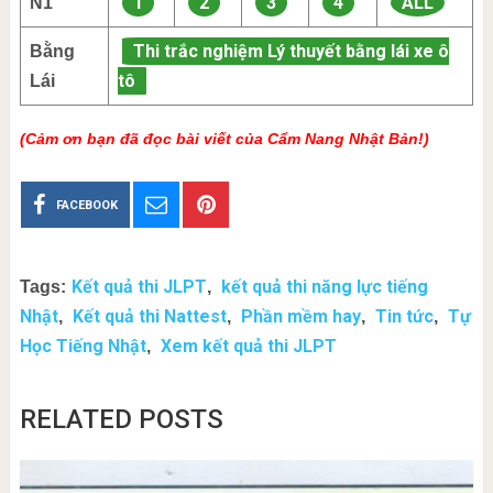
1
2
3
4
ALL
N1
Thi trắc nghiệm Lý thuyết bằng lái xe ô
Bằng
tô
Lái
(Cảm ơn bạn đã đọc bài viết của Cẩm Nang Nhật Bản!)
FACEBOOK
Kết quả thi JLPT
kết quả thi năng lực tiếng
Tags:
,
Nhật
Kết quả thi Nattest
Phần mềm hay
Tin tức
Tự
,
,
,
,
Học Tiếng Nhật
Xem kết quả thi JLPT
,
RELATED POSTS