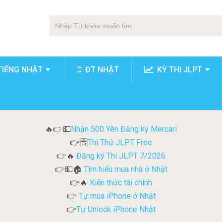
TIẾNG NHẬT
ĐT NHẬT
KỲ THI JLPT
Nhận 500 Yên Đăng ký Mercari
🔥👉💵
Thi Thử JLPT Free
👉🈴
Đăng ký Thi JLPT 7/2026
👉🔥
Tìm hiểu mua nhà ở Nhật
👉💵🏠
Kiến thức tài chính
👉🔥
Tự mua iPhone ở Nhật
👉
Tự Unlock iPhone Nhật
👉