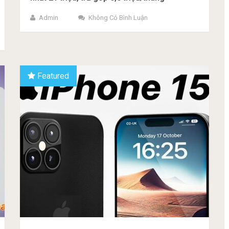
Admin
Không Có Bình Luận
Featured