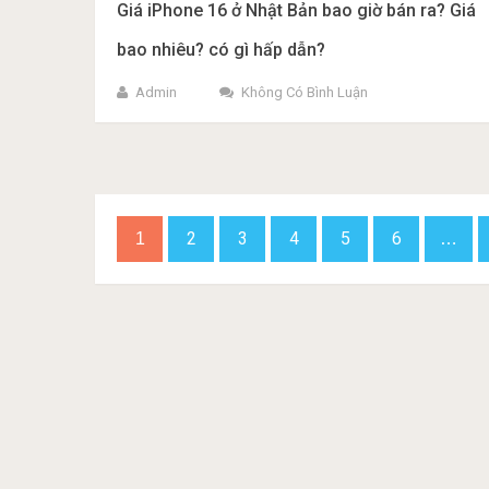
Giá iPhone 16 ở Nhật Bản bao giờ bán ra? Giá
bao nhiêu? có gì hấp dẫn?
Admin
Không Có Bình Luận
Phân
2
3
4
5
6
1
…
trang
bài
viết