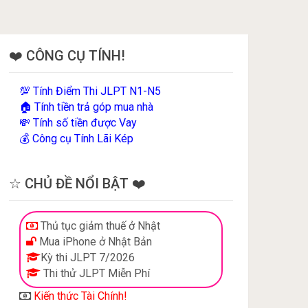
❤️ CÔNG CỤ TÍNH!
Tính Điểm Thi JLPT N1-N5
💯
Tính tiền trả góp mua nhà
🏠
Tính số tiền được Vay
💸
Công cụ Tính Lãi Kép
💰
☆ CHỦ ĐỀ NỔI BẬT ❤️
Thủ tục giảm thuế ở Nhật
Mua iPhone ở Nhật Bản
Kỳ thi JLPT 7/2026
Thi thử JLPT Miễn Phí
Kiến thức Tài Chính!