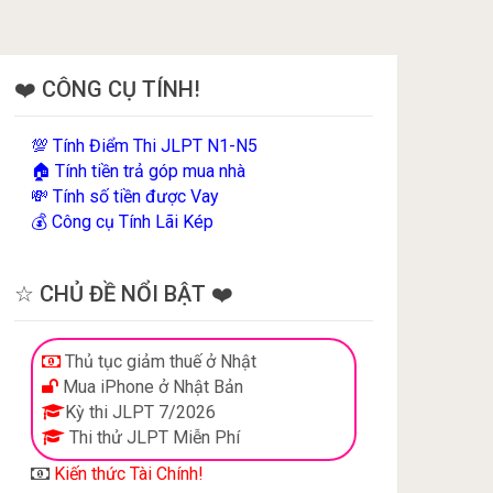
❤️ CÔNG CỤ TÍNH!
Tính Điểm Thi JLPT N1-N5
💯
Tính tiền trả góp mua nhà
🏠
Tính số tiền được Vay
💸
Công cụ Tính Lãi Kép
💰
☆ CHỦ ĐỀ NỔI BẬT ❤️
Thủ tục giảm thuế ở Nhật
Mua iPhone ở Nhật Bản
Kỳ thi JLPT 7/2026
Thi thử JLPT Miễn Phí
Kiến thức Tài Chính!