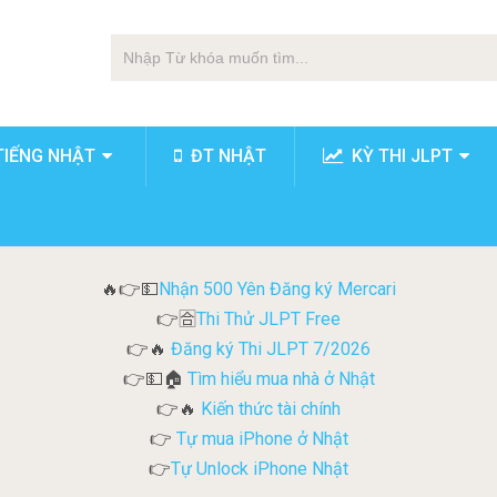
TIẾNG NHẬT
ĐT NHẬT
KỲ THI JLPT
Nhận 500 Yên Đăng ký Mercari
🔥👉💵
Thi Thử JLPT Free
👉🈴
Đăng ký Thi JLPT 7/2026
👉🔥
Tìm hiểu mua nhà ở Nhật
👉💵🏠
Kiến thức tài chính
👉🔥
Tự mua iPhone ở Nhật
👉
Tự Unlock iPhone Nhật
👉