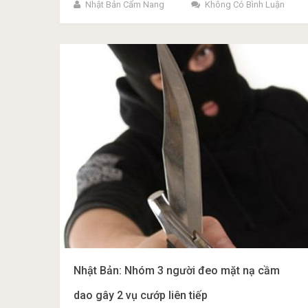
Nhật Bản Cẩm Nang
Không Có Bình Luận
Nhật Bản: Nhóm 3 người đeo mặt nạ cầm
dao gây 2 vụ cướp liên tiếp