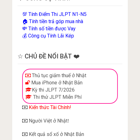
Tính Điểm Thi JLPT N1-N5
💯
Tính tiền trả góp mua nhà
🏠
Tính số tiền được Vay
💸
Công cụ Tính Lãi Kép
💰
☆ CHỦ ĐỀ NỔI BẬT ❤️
Thủ tục giảm thuế ở Nhật
Mua iPhone ở Nhật Bản
Kỳ thi JLPT 7/2026
Thi thử JLPT Miễn Phí
Kiến thức Tài Chính!
Người Việt ở Nhật
!
Kết quả sổ xố ở Nhật Bản