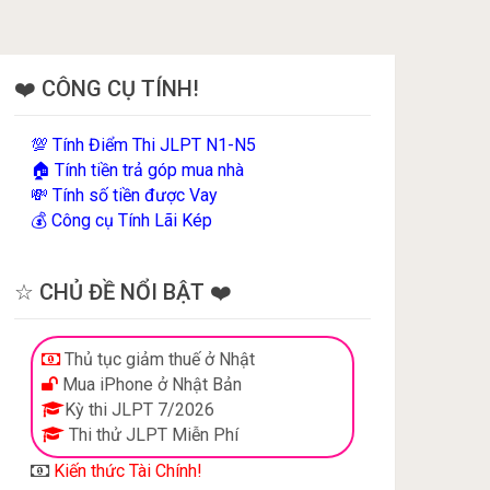
❤️ CÔNG CỤ TÍNH!
Tính Điểm Thi JLPT N1-N5
💯
Tính tiền trả góp mua nhà
🏠
Tính số tiền được Vay
💸
Công cụ Tính Lãi Kép
💰
☆ CHỦ ĐỀ NỔI BẬT ❤️
Thủ tục giảm thuế ở Nhật
Mua iPhone ở Nhật Bản
Kỳ thi JLPT 7/2026
Thi thử JLPT Miễn Phí
Kiến thức Tài Chính!