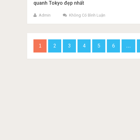
quanh Tokyo đẹp nhất
Admin
Không Có Bình Luận
Phân
2
3
4
5
6
1
…
trang
bài
viết