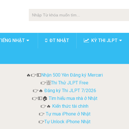
TIẾNG NHẬT
ĐT NHẬT
KỲ THI JLPT
Nhận 500 Yên Đăng ký Mercari
🔥👉💵
Thi Thử JLPT Free
👉🈴
Đăng ký Thi JLPT 7/2026
👉🔥
Tìm hiểu mua nhà ở Nhật
👉💵🏠
Kiến thức tài chính
👉🔥
Tự mua iPhone ở Nhật
👉
Tự Unlock iPhone Nhật
👉