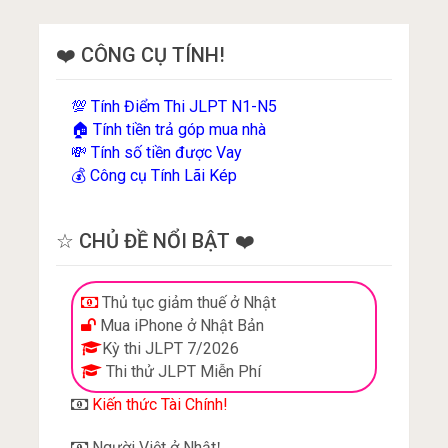
❤️ CÔNG CỤ TÍNH!
Tính Điểm Thi JLPT N1-N5
💯
Tính tiền trả góp mua nhà
🏠
Tính số tiền được Vay
💸
Công cụ Tính Lãi Kép
💰
☆ CHỦ ĐỀ NỔI BẬT ❤️
Thủ tục giảm thuế ở Nhật
Mua iPhone ở Nhật Bản
Kỳ thi JLPT 7/2026
Thi thử JLPT Miễn Phí
Kiến thức Tài Chính!
Người Việt ở Nhật
!