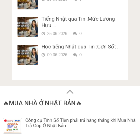
bằng lái xe ở Nhật Bản Miễn Phí
Karimen 10 câu Đề 5
Tiếng Nhật qua Tin :Mức Lương
Hưu …
25-06-2026
0
Học tiếng Nhật qua Tin :Cơn Sốt …
09-06-2026
0
🔥MUA NHÀ Ở NHẬT BẢN🔥
Công cụ Tính Số Tiền phải trả hàng tháng khi Mua Nhà
Trả Góp Ở Nhật Bản