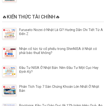
🔥KIẾN THỨC TÀI CHÍNH🔥
Furusato Nozei ở Nhật Là Gì? Hướng Dẫn Chi Tiết Từ A
Đến Z
Nhận cổ tức từ cổ phiếu trong ShinNISA ở Nhật có
phải báo thuế không?
Đầu Tư NISA Ở Nhật Bản: Nên Đầu Tư Một Cục Hay
Định Kỳ?
Phân Tích Top 7 Sàn Chứng Khoán Lớn Nhất Ở Nhật
Bản
Rootopia: Đầu Tư Giáo Dục lãi 12%/năm Hiệu Quả- An